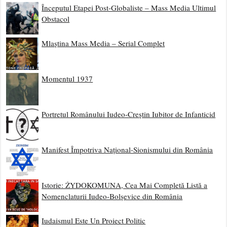
Începutul Etapei Post-Globaliste – Mass Media Ultimul
Obstacol
Mlaștina Mass Media – Serial Complet
Momentul 1937
Portretul Românului Iudeo-Creștin Iubitor de Infanticid
Manifest Împotriva Național-Sionismului din România
Istorie: ŻYDOKOMUNA, Cea Mai Completă Listă a
Nomenclaturii Iudeo-Bolșevice din România
Iudaismul Este Un Proiect Politic