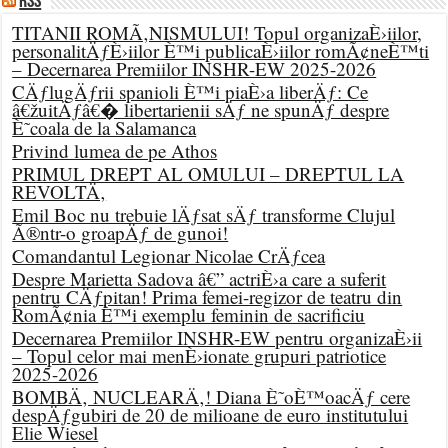
RSS
TITANII ROMÃ‚NISMULUI! Topul organizaÈ›iilor,
personalitÄƒÈ›iilor È™i publicaÈ›iilor romÃ¢neÈ™ti
– Decernarea Premiilor INSHR-EW 2025-2026
CÄƒlugÄƒrii spanioli È™i piaÈ›a liberÄƒ: Ce
â€žuitÄƒâ€� libertarienii sÄƒ ne spunÄƒ despre
È˜coala de la Salamanca
Privind lumea de pe Athos
PRIMUL DREPT AL OMULUI – DREPTUL LA
REVOLTÄ‚
Emil Boc nu trebuie lÄƒsat sÄƒ transforme Clujul
Ã®ntr-o groapÄƒ de gunoi!
Comandantul Legionar Nicolae CrÄƒcea
Despre Marietta Sadova â€” actriÈ›a care a suferit
pentru CÄƒpitan! Prima femei-regizor de teatru din
RomÃ¢nia È™i exemplu feminin de sacrificiu
Decernarea Premiilor INSHR-EW pentru organizaÈ›ii
– Topul celor mai menÈ›ionate grupuri patriotice
2025-2026
BOMBÄ‚ NUCLEARÄ‚! Diana È˜oÈ™oacÄƒ cere
despÄƒgubiri de 20 de milioane de euro institutului
Elie Wiesel