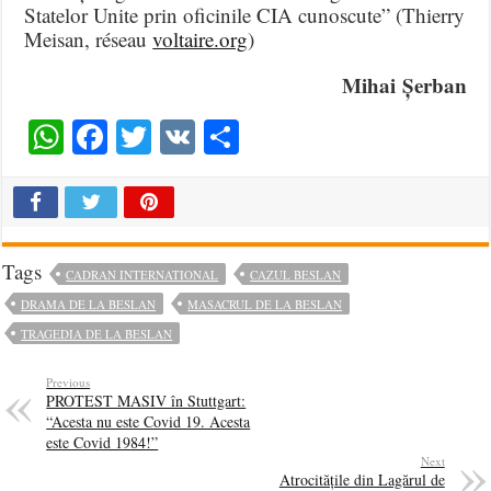
Statelor Unite prin oficinile CIA cunoscute” (Thierry
Meisan, réseau
voltaire.org
)
Mihai Șerban
WhatsApp
Facebook
Twitter
VK
Share
Tags
CADRAN INTERNATIONAL
CAZUL BESLAN
DRAMA DE LA BESLAN
MASACRUL DE LA BESLAN
TRAGEDIA DE LA BESLAN
Previous
PROTEST MASIV în Stuttgart:
“Acesta nu este Covid 19. Acesta
este Covid 1984!”
Next
Atrocitățile din Lagărul de