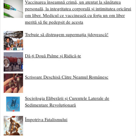
Vaccinarea înseamnă crimă, un atentat la sănătatea
personală, la integritatea corporală și intimitatea oricărui
om liber. Medicul ce vaccinează cu forța un om liber
merită să fie pedepsit de acesta
Trebuie să distrugem supermația jidovească!
Dă-ți Două Palme și Ridică-te
Scrisoare Deschisă Către Neamul Românesc
Sociologia Eliberării și Curentele Laterale de
Sedimentare Revoluționară
Împotriva Fatalismului