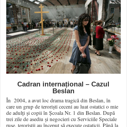
Cadran internațional – Cazul
Beslan
În 2004, a avut loc drama tragică din Beslan, în
care un grup de teroriști ceceni au luat ostatici o mie
de adulți și copii în Școala Nr. 1 din Beslan. După
trei zile de asediu și negocieri cu Serviciile Speciale
ruse, teroriștii au început să execute ostaticii. Până la