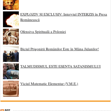
EXPLOZIV ȘI EXCLUSIV: Interviul INTERZIS în Presa
Românească
Ofensiva Spirituală a Poloniei
Biciul Prigonirii Românilor Este în Mâna Jidanilor!
TALMUDISMUL ESTE ESENȚA SATANISMULUI
Viciul Matematic Elementar (V.M.E.)