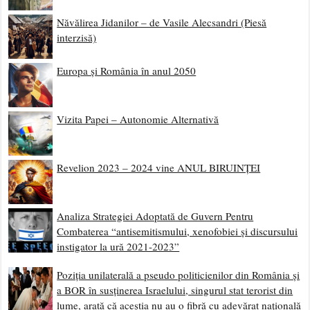
Năvălirea Jidanilor – de Vasile Alecsandri (Piesă
interzisă)
Europa și România în anul 2050
Vizita Papei – Autonomie Alternativă
Revelion 2023 – 2024 vine ANUL BIRUINȚEI
Analiza Strategiei Adoptată de Guvern Pentru
Combaterea “antisemitismului, xenofobiei și discursului
instigator la ură 2021-2023”
Poziția unilaterală a pseudo politicienilor din România și
a BOR în susținerea Israelului, singurul stat terorist din
lume, arată că aceștia nu au o fibră cu adevărat națională