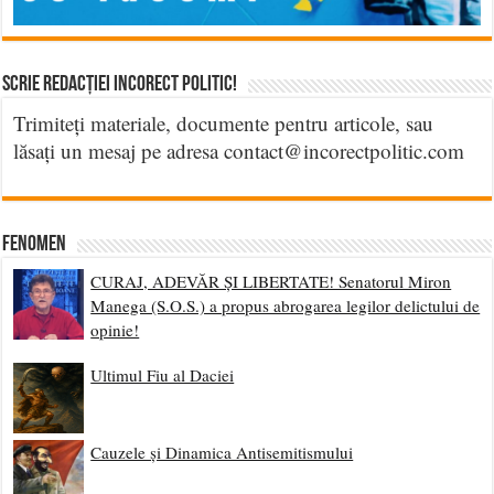
Scrie Redacției Incorect Politic!
Trimiteți materiale, documente pentru articole, sau
lăsați un mesaj pe adresa contact@incorectpolitic.com
Fenomen
CURAJ, ADEVĂR ȘI LIBERTATE! Senatorul Miron
Manega (S.O.S.) a propus abrogarea legilor delictului de
opinie!
Ultimul Fiu al Daciei
Cauzele și Dinamica Antisemitismului