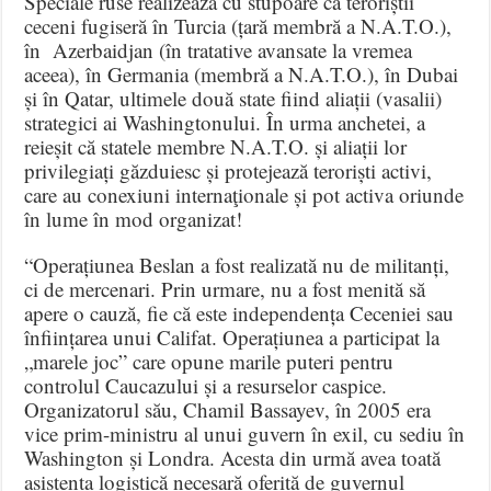
Speciale ruse realizează cu stupoare că teroriștii
ceceni fugiseră în Turcia (țară membră a N.A.T.O.),
în Azerbaidjan (în tratative avansate la vremea
aceea), în Germania (membră a N.A.T.O.), în Dubai
și în Qatar, ultimele două state fiind aliații (vasalii)
strategici ai Washingtonului. În urma anchetei, a
reieșit că statele membre N.A.T.O. și aliații lor
privilegiați găzduiesc și protejează teroriști activi,
care au conexiuni internaţionale și pot activa oriunde
în lume în mod organizat!
“Operațiunea Beslan a fost realizată nu de militanți,
ci de mercenari. Prin urmare, nu a fost menită să
apere o cauză, fie că este independența Ceceniei sau
înființarea unui Califat. Operațiunea a participat la
„marele joc” care opune marile puteri pentru
controlul Caucazului și a resurselor caspice.
Organizatorul său, Chamil Bassayev, în 2005 era
vice prim-ministru al unui guvern în exil, cu sediu în
Washington și Londra. Acesta din urmă avea toată
asistența logistică necesară oferită de guvernul