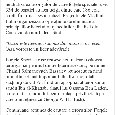
neutralizarea teroriștilor de către forțele speciale ruse,
334 de ostatici au fost uciși, dintre care 186 erau
copii. În urma acestui măcel, Președintele Vladimir
Putin organizează o operațiune de eliminare a
principalilor lideri ai mujahedinilor jihadiști din
Caucazul de nord, declarând:
“
Dacă este nevoie, o să mă duc după ei în veceu
”
(Așa vorbește un lider adevărat!)
Forțele Speciale ruse reușesc neutralizarea câtorva
teroriști, iar pe unul dintre liderii acestora, pe nume
Chamil Salmanovitch Bassaiev (cunoscut ca fiind
unul din cei mai importanți jihadiști mondiali
susținuți de C.I.A., fiind un apropriat al teroristului
saudit Ibn al-Khattab, aliatul lui Ossama Ben Laden,
cunoscut la rândul lui pentru relația privilegiată pe
care o întreținea cu George W. H. Bush).
Continuând acțiunea de căutare a teroriștilor, Forţele