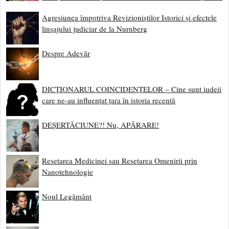
Agresiunea împotriva Revizioniștilor Istorici și efectele
linșajului judiciar de la Nurnberg
Despre Adevăr
DICȚIONARUL COINCIDENȚELOR – Cine sunt iudeii
care ne-au influențat țara în istoria recentă
DEȘERTĂCIUNE?! Nu, APĂRARE!
Resetarea Medicinei sau Resetarea Omenirii prin
Nanotehnologie
Noul Legământ