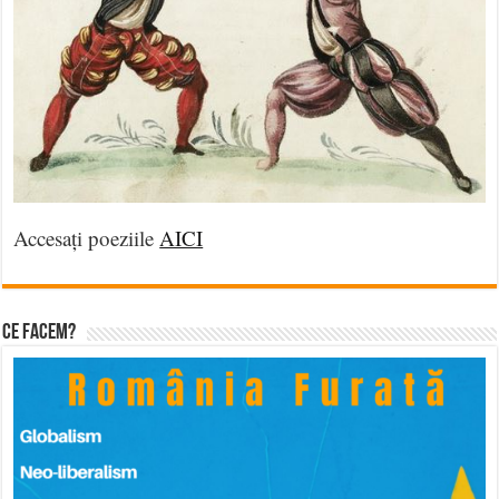
Accesați poeziile
AICI
Ce facem?