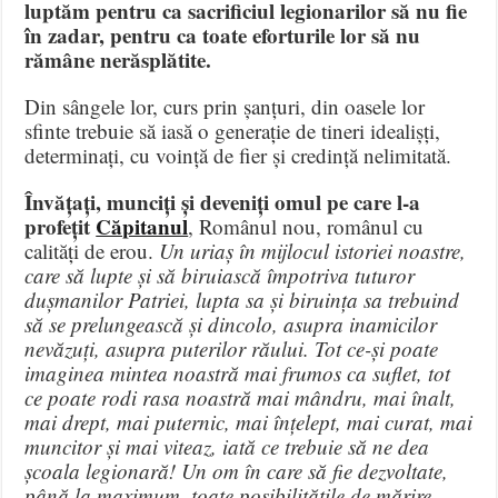
luptăm pentru ca sacrificiul legionarilor să nu fie
în zadar, pentru ca toate eforturile lor să nu
rămâne nerăsplătite.
Din sângele lor, curs prin șanțuri, din oasele lor
sfinte trebuie să iasă o generație de tineri idealișți,
determinați, cu voință de fier și credință nelimitată.
Învățați, munciți și deveniți omul pe care l-a
profețit
Căpitanul
, Românul nou, românul cu
calități de erou.
Un uriaș în mijlocul istoriei noastre,
care să lupte și să biruiască împotriva tuturor
dușmanilor Patriei, lupta sa și biruința sa trebuind
să se prelungească și dincolo, asupra inamicilor
nevăzuți, asupra puterilor răului. Tot ce-și poate
imaginea mintea noastră mai frumos ca suflet, tot
ce poate rodi rasa noastră mai mândru, mai înalt,
mai drept, mai puternic, mai înțelept, mai curat, mai
muncitor și mai viteaz, iată ce trebuie să ne dea
școala legionară! Un om în care să fie dezvoltate,
până la maximum, toate posibilitățile de mărire