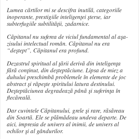
Lumea cãrtilor mi se descifra inutilã, categoriile
inoperante, prestigiile inteligenţei şterse, iar
subterfugiile subtilitãţii, zadarnice.
Cãpitanul nu suferea de viciul fundamental al aşa-
zisului intelectual român. Cãpitanul nu era
“deştept”, Cãpitanul era profund.
Dezastrul spiritual al ţãrii derivã din inteligenţa
fãrã conţinut, din deşteptãciune. Lipsa de miez a
duhului preschimbã problemele în elemente de joc
abstract şi rãpeşte spiritului latura destinului.
Deşteptãciunea degradeazã pânã şi suferinţa în
flecãrealã.
Dar cuvintele Cãpitanului, grele şi rare, rãsãreau
din Soartã. Ele se plãmãdeau undeva departe. De
aici, impresia de univers al inimii, de univers al
ochilor şi al gândurilor.