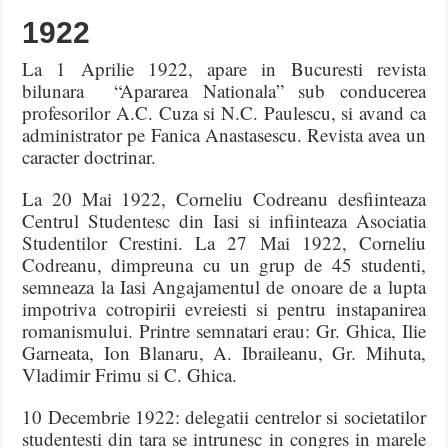
1922
La 1 Aprilie 1922, apare in Bucuresti revista
bilunara “Apararea Nationala” sub conducerea
profesorilor A.C. Cuza si N.C. Paulescu, si avand ca
administrator pe Fanica Anastasescu. Revista avea un
caracter doctrinar.
La 20 Mai 1922, Corneliu Codreanu desfiinteaza
Centrul Studentesc din Iasi si infiinteaza Asociatia
Studentilor Crestini. La 27 Mai 1922, Corneliu
Codreanu, dimpreuna cu un grup de 45 studenti,
semneaza la Iasi Angajamentul de onoare de a lupta
impotriva cotropirii evreiesti si pentru instapanirea
romanismului. Printre semnatari erau: Gr. Ghica, Ilie
Garneata, Ion Blanaru, A. Ibraileanu, Gr. Mihuta,
Vladimir Frimu si C. Ghica.
10 Decembrie 1922: delegatii centrelor si societatilor
studentesti din tara se intrunesc in congres in marele