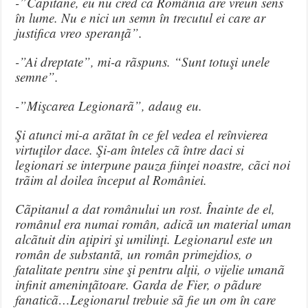
-”Cãpitane, eu nu cred cã România are vreun sens
în lume. Nu e nici un semn în trecutul ei care ar
justifica vreo speranţã”.
-”Ai dreptate”, mi-a rãspuns. “Sunt totuşi unele
semne”.
-”Mişcarea Legionarã”, adaug eu.
Şi atunci mi-a arãtat în ce fel vedea el reînvierea
virtuţilor dace. Şi-am înteles cã între daci si
legionari se interpune pauza fiinţei noastre, cãci noi
trãim al doilea început al României.
Cãpitanul a dat românului un rost. Înainte de el,
românul era numai român, adicã un material uman
alcãtuit din aţipiri şi umilinţi. Legionarul este un
român de substantã, un român primejdios, o
fatalitate pentru sine şi pentru alţii, o vijelie umanã
infinit ameninţãtoare. Garda de Fier, o pãdure
fanaticã…Legionarul trebuie sã fie un om în care