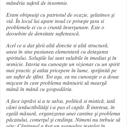
mândria suferã de insomnie.
Eram obişnuiţi cu patriotul de ocazie, gelatinos şi
vid. În locul lui apare insul ce priveşte ţara si
problemele ei cu o cruntã înverşunare. Este o
deosebire de densitate sufleteascã.
Acel ce a dat ţãrii altã directie si altã structurã,
unea în sine pasiunea elementarã cu detaşarea
spiritului. Soluţiile lui sunt valabile în imediat şi în
vesnicie. Istoria nu cunoaşte un vizionar cu un spirit
mai practic şi atâta pricepere în lume, sprijinitã pe
un suflet de sfânt. Tot aşa, ea nu cunoaşte o a doua
mişcare în care problema mântuirii sã meargã
mânã în mânã cu gospodãria.
A face isprãvi si a te salva, politicã si misticã, iatã
cãrei ierductibilitãţi i-a pus el capãt. Îl interesa, în
egalã mãsurã, organizarea unei cantine şi problema
pãcatului, comerţul şi credinţa. Nimeni nu trebuie sã
uite: Cãpitanul a fost un gospodar instalat în