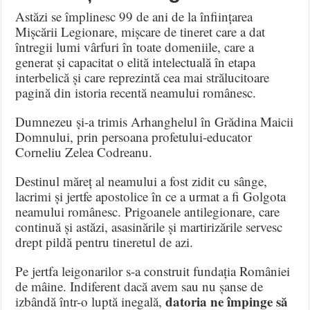
Astăzi se împlinesc 99 de ani de la înființarea
Mișcării Legionare, mișcare de tineret care a dat
întregii lumi vârfuri în toate domeniile, care a
generat și capacitat o elită intelectuală în etapa
interbelică și care reprezintă cea mai strălucitoare
pagină din istoria recentă neamului românesc.
Dumnezeu și-a trimis Arhanghelul în Grădina Maicii
Domnului, prin persoana profetului-educator
Corneliu Zelea Codreanu.
Destinul măreț al neamului a fost zidit cu sânge,
lacrimi și jertfe apostolice în ce a urmat a fi Golgota
neamului românesc. Prigoanele antilegionare, care
continuă și astăzi, asasinările și martirizările servesc
drept pildă pentru tineretul de azi.
Pe jertfa leigonarilor s-a construit fundația României
de mâine. Indiferent dacă avem sau nu șanse de
datoria ne împinge să
izbândă într-o luptă inegală,