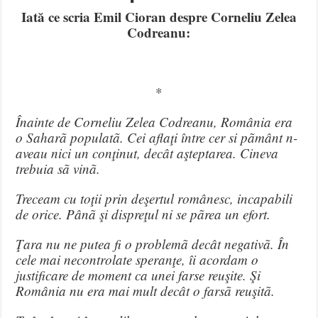
Iată ce scria Emil Cioran despre Corneliu Zelea
Codreanu:
*
Înainte de Corneliu Zelea Codreanu, România era
o Saharã populatã. Cei aflaţi între cer si pãmânt n-
aveau nici un conţinut, decât aşteptarea. Cineva
trebuia sã vinã.
Treceam cu toţii prin deşertul românesc, incapabili
de orice. Pânã şi dispreţul ni se pãrea un efort.
Ţara nu ne putea fi o problemã decât negativã. În
cele mai necontrolate speranţe, îi acordam o
justificare de moment ca unei farse reuşite. Şi
România nu era mai mult decât o farsã reuşitã.