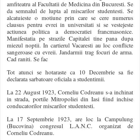
amfiteatru al Facultatii de Medicina din Bucuresti. Se
da semnalul de lupta al miscarilor studentesti. Se
alcatuieste o motiune prin care se cere numerus
clausus pentru evrei in universitati si se vestejeste
actiunea politica a democratiei francmasonice.
Manifestatia pe strazile Capitalei tine pana dupa
miezul noptii. In cartierul Vacaresti au loc conflicte
sangeroase cu evreii. Jandarmii trag focuri de arma.
Cad raniti. Se fac
Tot atunci se hotaraste ca 10 Decembrie sa fie
declarata sarbatoare oficiala a studentimii.
La 22 August 1923, Corneliu Codreanu s-a inchinat
in strada, portile Mitropoliei din Iasi fiind inchise
conducatorilor miscarilor studentesti.
La 17 Septembrie 1923, are loc la Campulung
(Bucovina) congresul L.A.N.C. organizat de
Corneliu Codreanu.