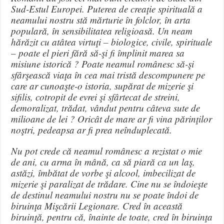
Sud-Estul Europei. Puterea de creaţie spirituală a
neamului nostru stă mărturie în folclor, în arta
populară, în sensibilitatea religioasă. Un neam
hărăzit cu atâtea virtuţi – biologice, civile, spirituale
– poate el pieri fără să-şi fi împlinit marea sa
misiune istorică ? Poate neamul românesc să-şi
sfârşească viaţa în cea mai tristă descompunere pe
care ar cunoaşte-o istoria, supărat de mizerie şi
sifilis, cotropit de evrei şi sfârtecat de streini,
demoralizat, trădat, vândut pentru câteva sute de
milioane de lei ? Oricât de mare ar fi vina părinţilor
noştri, pedeapsa ar fi prea neînduplecată.
Nu pot crede că neamul românesc a rezistat o mie
de ani, cu arma în mână, ca să piară ca un laş,
astăzi, îmbătat de vorbe şi alcool, imbecilizat de
mizerie şi paralizat de trădare. Cine nu se îndoieşte
de destinul neamului nostru nu se poate îndoi de
biruinţa Mişcării Legionare. Cred în această
biruinţă, pentru că, înainte de toate, cred în biruinţa