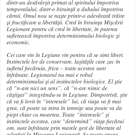
dintr-un desăvârşit primat al spiritului împotriva
temporalului, dintr-o biruinţă a duhului împotriva
cărnii. Omul nou se naşte printr-o adevărată trăire
şi fructificare a libertăţii. Cred în biruinţa Mişcării
Legionare pentru că cred în libertate, în puterea
sufletească împotriva determinismului biologic şi
economic.
Cei care vin în Legiune vin pentru că se simt liberi.
Instinctele lor de conservare, laşităţile care zac în
sufletul fiecăruia, frica – toate acestea sunt
înfrânate. Legionarul nu mai e robul
determinismului şi al instinctelor biologice. El ştie
că “n-are nici un sens”, că “n-are nimic de
câştigat” integrându-se în Legiune. Dimpotrivă, ştie
că va fi lovit în “interesele” lui, că viaţa va fi mai
grea, că poate va intra în temniţe sau poate va da
piept chiar cu moartea. Toate “interesele” şi
instinctele acestea, care “determină” viaţa fiecărui
om, sunt înfrânate prin marele gest de libertate al
aderării la Mişcarea Legionară. Se poate spune,