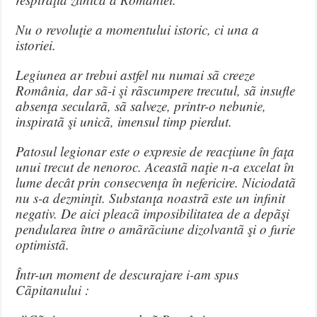
Nu o revoluţie a momentului istoric, ci una a
istoriei.
Legiunea ar trebui astfel nu numai sã creeze
România, dar sã-i şi rãscumpere trecutul, sã insufle
absenţa secularã, sã salveze, printr-o nebunie,
inspiratã şi unicã, imensul timp pierdut.
Patosul legionar este o expresie de reacţiune în faţa
unui trecut de nenoroc. Aceastã naţie n-a excelat în
lume decât prin consecvenţa în nefericire. Niciodatã
nu s-a dezminţit. Substanţa noastrã este un infinit
negativ. De aici pleacã imposibilitatea de a depãşi
pendularea între o amãrãciune dizolvantã şi o furie
optimistã.
Într-un moment de descurajare i-am spus
Cãpitanului :