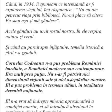
Când, în 1934, îi spuneam ce interesantã ar fi
expunerea vieţii lui, îmi rãspundea : “Nu mi-am
petrecut viaţa prin biblioteci. Nu-mi place sã citesc.
Eu stau aşa şi mã gândesc”.
Acele gânduri au urzit rostul nostru. În ele respira
natura şi cerul.
Şi când au pornit spre înfãptuire, temelia istoricã a
ţãrii s-a zguduit.
Corneliu Codreanu n-a pus problema României
imediate, a României moderne sau contemporane.
Era mult prea puţin. Nu s-ar fi potrivit nici
dimensiunii viziunii sale şi nici aşteptãrilor noastre.
El a pus problema în termeni ultimi, în totalitatea
devenirii naţionale.
El n-a vrut sã îndrepte mizeria aproximativã a
condiţiei noastre, ci sã introducã absolutul în
respiraţia zilnicã a României.