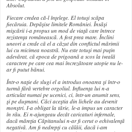
Absolut.
Fiecare credea că-l înţelege. El totuşi scãpa
fiecãruia. Depãşise limitele României. Însãşi
mişcãrii i-a propus un mod de viaţã care întrece
rezistenţa româneascã. A fost prea mare. Înclini
uneori a crede cã el a cãzut din conflictul mãrimii
lui cu micimea noastrã. Nu este totuşi mai puţin
adevãrat, cã epoca de prigoanã a scos la ivealã
caractere pe care cea mai încrezãtoare utopie nu le-
ar fi putut bãnui.
Într-o naţie de slugi el a introdus onoarea şi într-o
turmã fãrã vertebre orgoliul. Influenţa lui n-a
articulat numai pe ucenici, ci, într-un anumit sens,
şi pe duşmani. Cãci aceştia din lichele au devenit
monştri. I-a obligat la tãrie, le-a impus un caracter
în rãu. Ei n-ajungeau decât caricaturi infernale,
dacã mãreţia Cãpitanului n-ar fi cerut o echivalenţã
negativã. Am fi nedrepţi cu cãlãii, dacã i-am