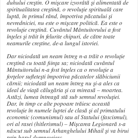
duhului creştin. O mişcare izvorâtă şi alimentată de
spiritualitatea creştină, o revoluţie spirituală care
luptă, în primul rând, împotriva păcatului şi
nevredniciei, nu este o mişcare politică. Ea este o
revoluţie creştină. Cuvântul Mântuitorului a fost
înţeles şi trăit în felurite chipuri, de către toate
neamurile creştine, de-a lungul istoriei.
Dar niciodată un neam întreg n-a trăit o revoluţie
creştină cu toată fiinţa sa; niciodată cuvântul
Mântuitorului n-a fost înţeles ca o revoluţie a
forţelor sufleteşti împotriva păcatelor slăbiciunii
cărnii; niciodată un neam întreg nu şi-a ales ca
ideal de viaţă călugăria şi ca mireasă – moartea.
Astăzi, lumea întreagă stă sub semnul revoluţiei.
Dar, în timp ce alte popoare trăiesc această
revoluţie în numele luptei de clasă şi al primatului
economic (comunismul) sau al Statului (fascismul),
ori al rasei (hitlerismul) – Mişcarea Legionară s-a
născut sub semnul Arhanghelului Mihail şi va birui
prin harul dumnezeiesc.