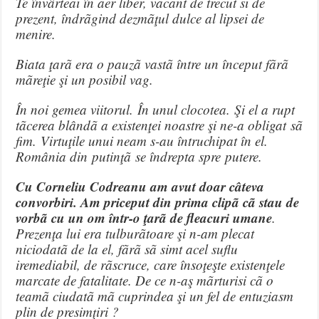
Te învârteai în aer liber, vacant de trecut si de
prezent, îndrãgind dezmãţul dulce al lipsei de
menire.
Biata ţarã era o pauzã vastã între un început fãrã
mãreţie şi un posibil vag.
În noi gemea viitorul. În unul clocotea. Şi el a rupt
tãcerea blândã a existenţei noastre şi ne-a obligat sã
fim. Virtuţile unui neam s-au întruchipat în el.
România din putinţã se îndrepta spre putere.
Cu Corneliu Codreanu am avut doar câteva
convorbiri. Am priceput din prima clipã cã stau de
vorbã cu un om într-o ţarã de fleacuri umane
.
Prezenţa lui era tulburãtoare şi n-am plecat
niciodatã de la el, fãrã sã simt acel suflu
iremediabil, de rãscruce, care însoţeşte existenţele
marcate de fatalitate. De ce n-aş mãrturisi cã o
teamã ciudatã mã cuprindea şi un fel de entuziasm
plin de presimţiri ?