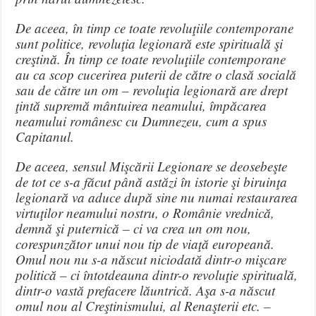
De aceea, în timp ce toate revoluţiile contemporane
sunt politice, revoluţia legionară este spirituală şi
creştină. În timp ce toate revoluţiile contemporane
au ca scop cucerirea puterii de către o clasă socială
sau de către un om – revoluţia legionară are drept
ţintă supremă mântuirea neamului, împăcarea
neamului românesc cu Dumnezeu, cum a spus
Capitanul.
De aceea, sensul Mişcării Legionare se deosebeşte
de tot ce s-a făcut până astăzi în istorie şi biruinţa
legionară va aduce după sine nu numai restaurarea
virtuţilor neamului nostru, o Românie vrednică,
demnă şi puternică – ci va crea un om nou,
corespunzător unui nou tip de viaţă europeană.
Omul nou nu s-a născut niciodată dintr-o mişcare
politică – ci întotdeauna dintr-o revoluţie spirituală,
dintr-o vastă prefacere lăuntrică. Aşa s-a născut
omul nou al Creştinismului, al Renaşterii etc. –