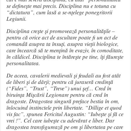
se defineşte mai precis. Disciplina nu e totuna cu
“dictatura”, cum lasă a se-nţelege ponegritorii
Legiunii.
Disciplina creşte şi promovează personalităţile –
pentru că orice act de ascultare poate fi un act de
comandă asupra ta însuţi, asupra vieţii biologice,
care încearcă să te menţină în evaziv, în comoditate,
în căldicel. Disciplina te întăreşte pe tine, îţi făureşte
personalitatea.
De aceea, cavalerii medievali şi feudali au fost atât
de liberi şi de dârji; pentru că juraseră credinţă
(“Fides”, “Trust”, “Treve”) unui şef… Cred în
biruinţa Mişcării Legionare pentru că cred în
dragoste. Dragostea singură preface bestia în om,
înlocuind instinctele prin libertate. “Dillige et quod
vis fac”, spunea Fericitul Augustin: “Iubeşte şi fă ce
vrei !”. Cel care iubeşte cu adevărat e liber. Dar
dragostea transfigurează pe om şi libertatea pe care