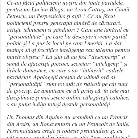
Ce-au făcut politicienii noştri, din toate partidele,
pentru un Lucian Blaga, un Aron Cotruş, un Camil
Petrescu, un Perpessicius şi alţii ? Ce-au făcut
politicienii pentru generaţia tânără de cărturari,
artişti, tehnicieni şi gânditori ? Care este tânărul cu
“personalitate” pe care l-a descoperit vreun partid
politic şi l-a pus la locul pe care-l merită, i-a dat
putinţa să-şi fructifice inteligenţa sau talentul pentru
binele obştesc ? Eu ştiu că au fost “descoperiţi” o
sumă de afacerişti precoci, secretari “inteligenţi” şi
lichele domestice, cu care s-au “întinerit” cadrele
partidelor. Apologeţii aceştia de ultimă oră ai
“personalităţii” sunt tot atât de ridicoli pe cât sunt
de ipocriţi. Le aminteam cu alt prilej că, în cele mai
disciplinate şi mai severe ordine călugăreşti catolice,
s-au putut înălţa totuşi destule personalităţi.
Un Thomas din Aquino nu seamănă cu un Francis
din Assisi, un Bonaventura cu un Francois de Salle.
Personalitatea creşte şi rodeşte pretutindeni şi, cu
cât e mai severă disciplina, cu atât “personalitatea”