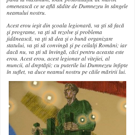
omenească ce se află sădite de Dumnezeu în sângele
neamului nostru.
Acest erou ieşit din şcoala legionară, va şti să facă
şi programe, va şti să rezolve şi problema
jidănească, va şti să dea şi o bună organizare
statului, va şti să convingă şi pe ceilalţi Români; iar
dacă nu, va şti să învingă, căci pentru aceasta este
erou. Acest erou, acest legionar al vitejiei, al
muncii, al dreptăţii; cu puterile lui Dumnezeu înfipte
în suflet, va duce neamul nostru pe căile măririi lui.