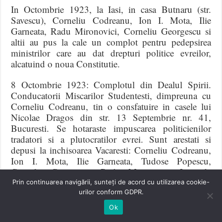
In Octombrie 1923, la Iasi, in casa Butnaru (str.
Savescu), Corneliu Codreanu, Ion I. Mota, Ilie
Garneata, Radu Mironovici, Corneliu Georgescu si
altii au pus la cale un complot pentru pedepsirea
ministrilor care au dat drepturi politice evreilor,
alcatuind o noua Constitutie.
8 Octombrie 1923: Complotul din Dealul Spirii.
Conducatorii Miscarilor Studentesti, dimpreuna cu
Corneliu Codreanu, tin o consfatuire in casele lui
Nicolae Dragos din str. 13 Septembrie nr. 41,
Bucuresti. Se hotaraste impuscarea politicienilor
tradatori si a plutocratilor evrei. Sunt arestati si
depusi la inchisoarea Vacaresti: Corneliu Codreanu,
Ion I. Mota, Ilie Garneata, Tudose Popescu,
Corneliu Georgescu, Radu Mironovici, Leonida
Bandac, Vernichescu, Traian Breazu, Nicolae
Prin continuarea navigării, sunteți de acord cu utilizarea cookie-
Dragos, dr. C. Danulescu, Ion Zelea Codreanu.
urilor conform GDPR.
Ok
Fratiile de Cruce au luat fiinta, la 8 Noiembrie 1923,