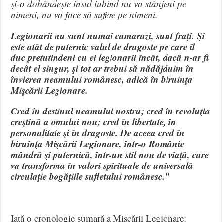
şi-o dobândeşte insul iubind nu va stânjeni pe
nimeni, nu va face să sufere pe nimeni.
Legionarii nu sunt numai camarazi, sunt fraţi. Şi
este atât de puternic valul de dragoste pe care îl
duc pretutindeni cu ei legionarii încât, dacă n-ar fi
decât el singur, şi tot ar trebui să nădăjduim în
învierea neamului românesc, adică în biruinţa
Mişcării Legionare.
Cred în destinul neamului nostru; cred în revoluţia
creştină a omului nou; cred în libertate, în
personalitate şi în dragoste. De aceea cred în
biruinţa Mişcării Legionare, într-o Românie
mândră şi puternică, într-un stil nou de viaţă, care
va transforma în valori spirituale de universală
circulaţie bogăţiile sufletului românesc.”
Iată o cronologie sumară a Mișcării Legionare: