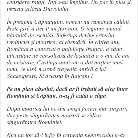
considera rataţi. Toţi s-au împlinit. Un pas în plus şi
trezeau gelozia Diavolului.
În preajma Cãpitanului, nimeni nu rãmânea cãlduţ.
Peste ţarã a trecut un fior nou. O regiune umanã
bântuitã de esenţial. Suferinţa devine criteriul
vredniciei şi moartea, al chemãrii. În câţiva ani,
România a cunoscut o palpitaţie tragicã, a cãrei
intensitate ne consoleazã de laşitatea a o mie de ani
de neistorie. Credinţa unui om a dat naştere unei
lumi, ce lasã-n urmã tragedia anticã a lui
Shakespeare. Si aceasta în Balcani !
Pe un plan absolut, dacã ar fi trebuit sã aleg între
România şi Cãpitan, n-aş fi ezitat o clipã.
Dupã moartea lui ne-am simşit fiecare mai singuri,
dar peste singurãtatea noastrã se ridica
singurãtatea României.
Nici un toc sã-l înfig în cerneala nenorocului n-ar