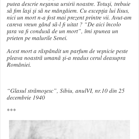
putea descrie neşansa ursirii noastre. Totuşi, trebuie
sã fim laşi şi sã ne mângâiem. Cu excepţia lui Iisus,
nici un mort n-a fost mai prezent printre vii. Avut-am
careva vreun gând sã-l fi uitat ? “De aici încolo
ţara va fi condusã de un mort”, îmi spunea un
prieten pe malurile Senei.
Acest mort a rãspândit un parfum de veşnicie peste
pleava noastrã umanã şi-a readus cerul deasupra
României.
“Glasul strãmoşesc”, Sibiu, anulVI, nr.10 din 25
decembrie 1940
***