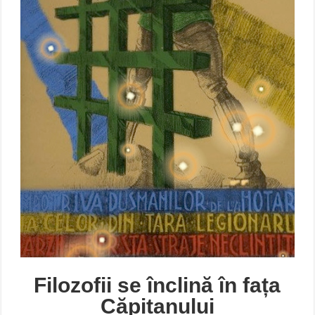
Filozofii se înclină în fața
Căpitanului