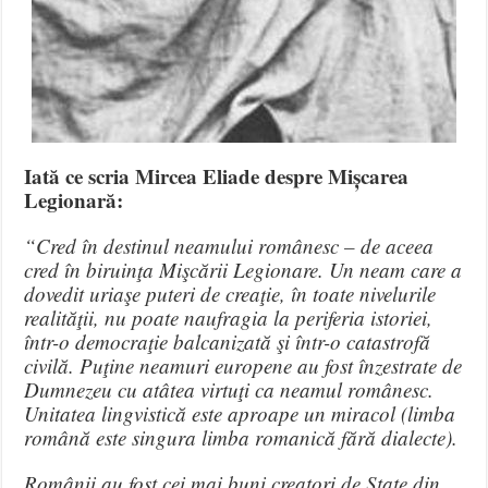
Iată ce scria Mircea Eliade despre Mișcarea
Legionară:
“Cred în destinul neamului românesc – de aceea
cred în biruinţa Mişcării Legionare. Un neam care a
dovedit uriaşe puteri de creaţie, în toate nivelurile
realităţii, nu poate naufragia la periferia istoriei,
într-o democraţie balcanizată şi într-o catastrofă
civilă. Puţine neamuri europene au fost înzestrate de
Dumnezeu cu atâtea virtuţi ca neamul românesc.
Unitatea lingvistică este aproape un miracol (limba
română este singura limba romanică fără dialecte).
Românii au fost cei mai buni creatori de State din