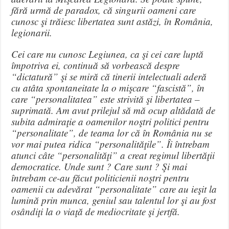
fără urmă de paradox, că singurii oameni care
cunosc şi trăiesc libertatea sunt astăzi, în România,
legionarii.
Cei care nu cunosc Legiunea, ca şi cei care luptă
împotriva ei, continuă să vorbească despre
“dictatură” şi se miră că tinerii intelectuali aderă
cu atâta spontaneitate la o mişcare “fascistă”, în
care “personalitatea” este strivită şi libertatea –
suprimată. Am avut prilejul să mă ocup altădată de
subita admiraţie a oamenilor noştri politici pentru
“personalitate”, de teama lor că în România nu se
vor mai putea ridica “personalităţile”. Îi întrebam
atunci câte “personalităţi” a creat regimul libertăţii
democratice. Unde sunt ? Care sunt ? Şi mai
întrebam ce-au făcut politicienii noştri pentru
oamenii cu adevărat “personalitate” care au ieşit la
lumină prin munca, geniul sau talentul lor şi au fost
osândiţi la o viaţă de mediocritate şi jertfă.