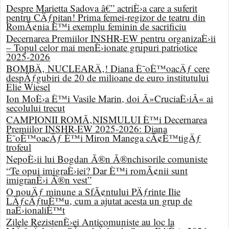
Despre Marietta Sadova â€” actriÈ›a care a suferit
pentru CÄƒpitan! Prima femei-regizor de teatru din
RomÃ¢nia È™i exemplu feminin de sacrificiu
Decernarea Premiilor INSHR-EW pentru organizaÈ›ii
– Topul celor mai menÈ›ionate grupuri patriotice
2025-2026
BOMBÄ‚ NUCLEARÄ‚! Diana È˜oÈ™oacÄƒ cere
despÄƒgubiri de 20 de milioane de euro institutului
Elie Wiesel
Ion MoÈ›a È™i Vasile Marin, doi Â»CruciaÈ›iÂ« ai
secolului trecut
CAMPIONII ROMÃ‚NISMULUI È™i Decernarea
Premiilor INSHR-EW 2025-2026: Diana
È˜oÈ™oacÄƒ È™i Miron Manega cÃ¢È™tigÄƒ
trofeul
NepoÈ›ii lui Bogdan Ã®n Ã®nchisorile comuniste
“Te opui imigraÈ›iei? Dar È™i romÃ¢nii sunt
imigranÈ›i Ã®n vest”
O nouÄƒ minune a SfÃ¢ntului PÄƒrinte Ilie
LÄƒcÄƒtuÈ™u, cum a ajutat acesta un grup de
naÈ›ionaliÈ™t
Zilele RezistenÈ›ei Anticomuniste au loc la