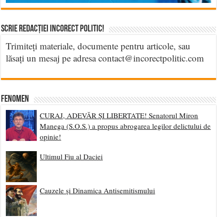
Scrie Redacției Incorect Politic!
Trimiteți materiale, documente pentru articole, sau
lăsați un mesaj pe adresa contact@incorectpolitic.com
Fenomen
CURAJ, ADEVĂR ȘI LIBERTATE! Senatorul Miron
Manega (S.O.S.) a propus abrogarea legilor delictului de
opinie!
Ultimul Fiu al Daciei
Cauzele și Dinamica Antisemitismului