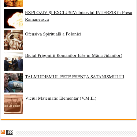
EXPLOZIV ȘI EXCLUSIV: Interviul INTERZIS în Presa
Românească
Ofensiva Spirituală a Poloniei
Biciul Prigonirii Românilor Este în Mâna Jidanilor!
TALMUDISMUL ESTE ESENȚA SATANISMULUI
Viciul Matematic Elementar (V.M.E.)
RSS