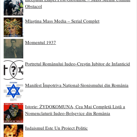
Obstacol
Mlaștina Mass Media – Serial Complet
Momentul 1937
Portretul Românului Iudeo-Creștin Iubitor de Infanticid
Manifest Împotriva Național-Sionismului din România
Istorie: ŻYDOKOMUNA, Cea Mai Completă Listă a
Nomenclaturii Iudeo-Bolșevice din România
Iudaismul Este Un Proiect Politic