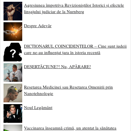
Agresiunea împotriva Revizioniștilor Istorici și efectele
linșajului judiciar de la Nurnberg
Despre Adevăr
DICȚIONARUL COINCIDENȚELOR – Cine sunt iudeii
care ne-au influențat țara în istoria recentă
DEȘERTĂCIUNE?! Nu, APĂRARE!
Resetarea Medicinei sau Resetarea Omenirii prin
Nanotehnologie
Noul Legământ
Vaccinarea înseamnă crimă, un atentat la sănătatea