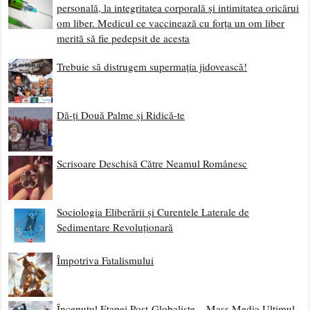
personală, la integritatea corporală și intimitatea oricărui
om liber. Medicul ce vaccinează cu forța un om liber
merită să fie pedepsit de acesta
Trebuie să distrugem supermația jidovească!
Dă-ți Două Palme și Ridică-te
Scrisoare Deschisă Către Neamul Românesc
Sociologia Eliberării și Curentele Laterale de
Sedimentare Revoluționară
Împotriva Fatalismului
Începutul Etapei Post-Globaliste – Mass Media Ultimul