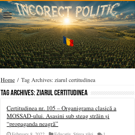
Home
/
Tag Archives: ziarul certitudinea
Tag Archives:
ziarul certitudinea
Certitudinea nr. 105 – Organigrama clasică a
MOSSAD-ului. Asasini sub steag străin și
“propaganda neagră”
February 8, 2022
Educativ
,
Știrea zilei
1