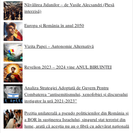
Năvălirea Jidanilor – de Vasile Alecsandri (Piesă
interzisă)
Europa și România în anul 2050
Vizita Papei – Autonomie Alternativă
Revelion 2023 – 2024 vine ANUL BIRUINȚEI
Analiza Strategiei Adoptată de Guvern Pentru
Combaterea “antisemitismului, xenofobiei și discursului
instigator la ură 2021-2023”
Poziția unilaterală a pseudo politicienilor din România și
a BOR în susținerea Israelului, singurul stat terorist din
lume, arată că aceștia nu au o fibră cu adevărat națională