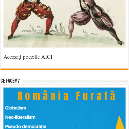
Accesați poeziile
AICI
Ce facem?