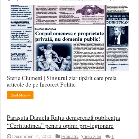
Sterie Ciumetti | Singurul ziar tipărit care preia
articole de pe Incorect Politic.
Read More »
Parașuta Daniela Rațiu denigrează publicația
“Certitudinea” pentru opinii pro-legionare
December 14, 2020
Educativ
,
Știrea zilei
1