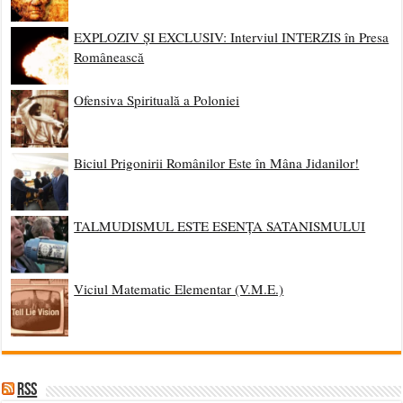
EXPLOZIV ȘI EXCLUSIV: Interviul INTERZIS în Presa
Românească
Ofensiva Spirituală a Poloniei
Biciul Prigonirii Românilor Este în Mâna Jidanilor!
TALMUDISMUL ESTE ESENȚA SATANISMULUI
Viciul Matematic Elementar (V.M.E.)
RSS