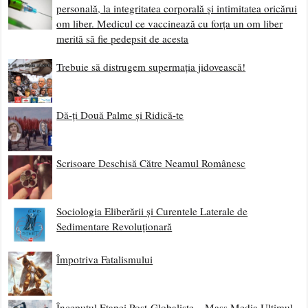
personală, la integritatea corporală și intimitatea oricărui
om liber. Medicul ce vaccinează cu forța un om liber
merită să fie pedepsit de acesta
Trebuie să distrugem supermația jidovească!
Dă-ți Două Palme și Ridică-te
Scrisoare Deschisă Către Neamul Românesc
Sociologia Eliberării și Curentele Laterale de
Sedimentare Revoluționară
Împotriva Fatalismului
Începutul Etapei Post-Globaliste – Mass Media Ultimul