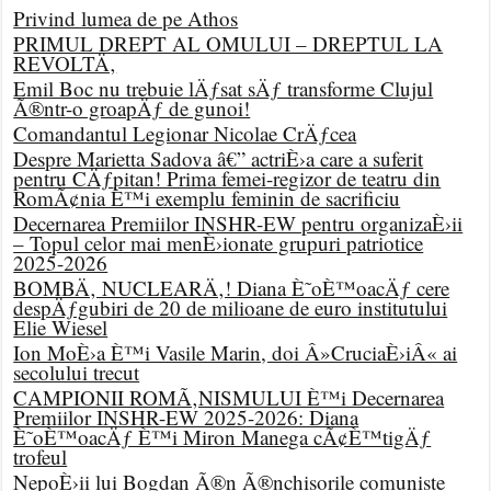
Privind lumea de pe Athos
PRIMUL DREPT AL OMULUI – DREPTUL LA
REVOLTÄ‚
Emil Boc nu trebuie lÄƒsat sÄƒ transforme Clujul
Ã®ntr-o groapÄƒ de gunoi!
Comandantul Legionar Nicolae CrÄƒcea
Despre Marietta Sadova â€” actriÈ›a care a suferit
pentru CÄƒpitan! Prima femei-regizor de teatru din
RomÃ¢nia È™i exemplu feminin de sacrificiu
Decernarea Premiilor INSHR-EW pentru organizaÈ›ii
– Topul celor mai menÈ›ionate grupuri patriotice
2025-2026
BOMBÄ‚ NUCLEARÄ‚! Diana È˜oÈ™oacÄƒ cere
despÄƒgubiri de 20 de milioane de euro institutului
Elie Wiesel
Ion MoÈ›a È™i Vasile Marin, doi Â»CruciaÈ›iÂ« ai
secolului trecut
CAMPIONII ROMÃ‚NISMULUI È™i Decernarea
Premiilor INSHR-EW 2025-2026: Diana
È˜oÈ™oacÄƒ È™i Miron Manega cÃ¢È™tigÄƒ
trofeul
NepoÈ›ii lui Bogdan Ã®n Ã®nchisorile comuniste