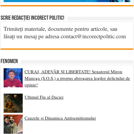
Scrie Redacției Incorect Politic!
Trimiteți materiale, documente pentru articole, sau
lăsați un mesaj pe adresa contact@incorectpolitic.com
Fenomen
CURAJ, ADEVĂR ȘI LIBERTATE! Senatorul Miron
Manega (S.O.S.) a propus abrogarea legilor delictului de
opinie!
Ultimul Fiu al Daciei
Cauzele și Dinamica Antisemitismului