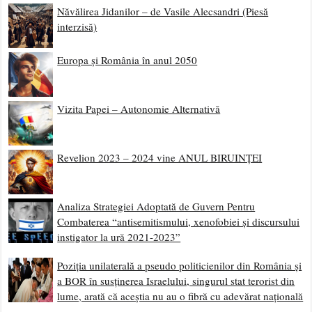
Năvălirea Jidanilor – de Vasile Alecsandri (Piesă
interzisă)
Europa și România în anul 2050
Vizita Papei – Autonomie Alternativă
Revelion 2023 – 2024 vine ANUL BIRUINȚEI
Analiza Strategiei Adoptată de Guvern Pentru
Combaterea “antisemitismului, xenofobiei și discursului
instigator la ură 2021-2023”
Poziția unilaterală a pseudo politicienilor din România și
a BOR în susținerea Israelului, singurul stat terorist din
lume, arată că aceștia nu au o fibră cu adevărat națională