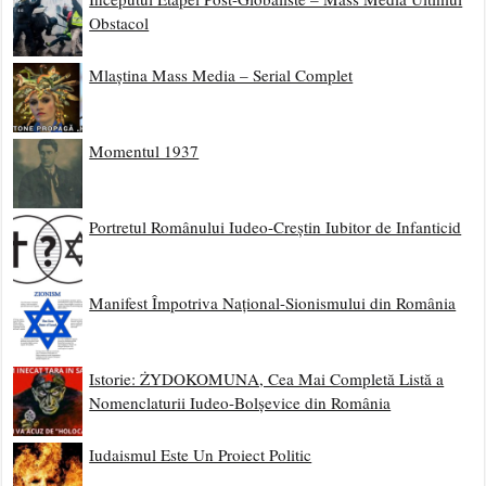
Obstacol
Mlaștina Mass Media – Serial Complet
Momentul 1937
Portretul Românului Iudeo-Creștin Iubitor de Infanticid
Manifest Împotriva Național-Sionismului din România
Istorie: ŻYDOKOMUNA, Cea Mai Completă Listă a
Nomenclaturii Iudeo-Bolșevice din România
Iudaismul Este Un Proiect Politic