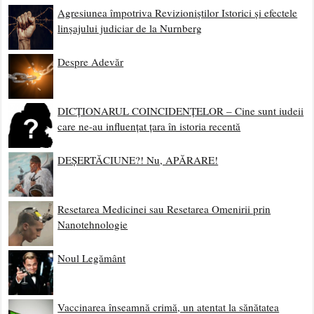
Agresiunea împotriva Revizioniștilor Istorici și efectele
linșajului judiciar de la Nurnberg
Despre Adevăr
DICȚIONARUL COINCIDENȚELOR – Cine sunt iudeii
care ne-au influențat țara în istoria recentă
DEȘERTĂCIUNE?! Nu, APĂRARE!
Resetarea Medicinei sau Resetarea Omenirii prin
Nanotehnologie
Noul Legământ
Vaccinarea înseamnă crimă, un atentat la sănătatea