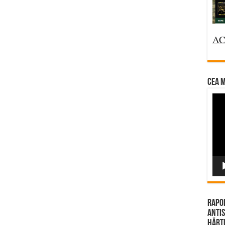
AC
CEA M
Vi
Pla
Rapor
Antis
Hărțu