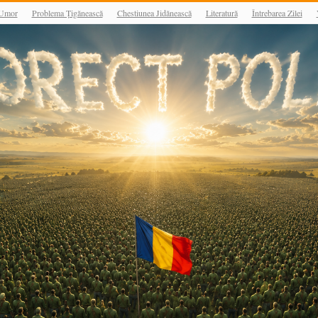
Umor
Problema Țigănească
Chestiunea Jidănească
Literatură
Întrebarea Zilei