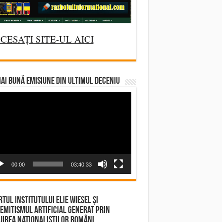
CESAȚI SITE-UL AICI
AI BUNĂ EMISIUNE DIN ULTIMUL DECENIU
deo
yer
00:00
03:40:33
tul Institutului Elie Wiesel și
emitismul Artificial Generat prin
irea Naționaliștilor Români