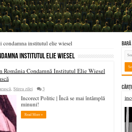
ni condamna institutul elie wiesel
BARĂ 
ondamna institutul elie wiesel
n România Condamnă Institutul Elie Wiesel
ască
Cărți
nească
,
Știrea zilei
3
inc
Incorect Politic | Încă se mai întâmplă
minuni!
Read More »