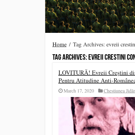
Home
/
Tag Archives: evreii cresti
Tag Archives:
evreii crestini c
LOVITURĂ! Evreii Creștini di
Pentru Atitudine Anti-Române
March 17, 2020
Chestiunea Jidă