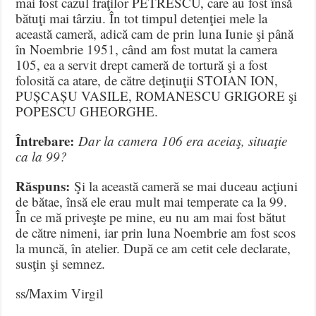
mai fost cazul fraţilor PETRESCU, care au fost însă
bătuţi mai târziu. În tot timpul detenţiei mele la
această cameră, adică cam de prin luna Iunie şi până
în Noembrie 1951, când am fost mutat la camera
105, ea a servit drept cameră de tortură şi a fost
folosită ca atare, de către deţinuţii STOIAN ION,
PUȘCAȘU VASILE, ROMANESCU GRIGORE şi
POPESCU GHEORGHE.
Întrebare:
Dar la camera 106 era aceiaş, situaţie
ca la 99?
Răspuns:
Şi la această cameră se mai duceau acţiuni
de bătae, însă ele erau mult mai temperate ca la 99.
În ce mă priveşte pe mine, eu nu am mai fost bătut
de către nimeni, iar prin luna Noembrie am fost scos
la muncă, în atelier. După ce am cetit cele declarate,
susţin şi semnez.
ss/Maxim Virgil