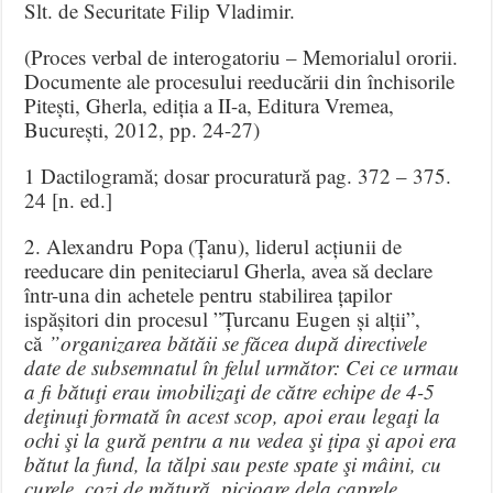
Slt. de Securitate Filip Vladimir.
(Proces verbal de interogatoriu – Memorialul ororii.
Documente ale procesului reeducării din închisorile
Pitești, Gherla, ediția a II-a, Editura Vremea,
București, 2012, pp. 24-27)
1 Dactilogramă; dosar procuratură pag. 372 – 375.
24 [n. ed.]
2. Alexandru Popa (Țanu), liderul acțiunii de
reeducare din peniteciarul Gherla, avea să declare
într-una din achetele pentru stabilirea țapilor
ispășitori din procesul ”Țurcanu Eugen și alții”,
că
”organizarea bătăii se făcea după directivele
date de subsemnatul în felul următor: Cei ce urmau
a fi bătuţi erau imobilizaţi de către echipe de 4-5
deţinuţi formată în acest scop, apoi erau legaţi la
ochi şi la gură pentru a nu vedea şi ţipa şi apoi era
bătut la fund, la tălpi sau peste spate şi mâini, cu
curele, cozi de mătură, picioare dela caprele