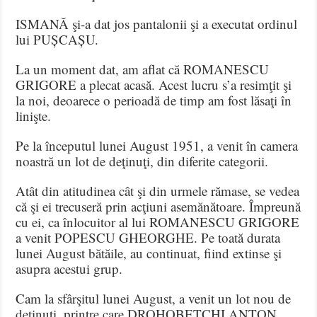
ISMANĂ şi-a dat jos pantalonii şi a executat ordinul
lui PUȘCAȘU.
La un moment dat, am aflat că ROMANESCU
GRIGORE a plecat acasă. Acest lucru s’a resimţit şi
la noi, deoarece o perioadă de timp am fost lăsaţi în
linişte.
Pe la începutul lunei August 1951, a venit în camera
noastră un lot de deţinuţi, din diferite categorii.
Atât din atitudinea cât şi din urmele rămase, se vedea
că şi ei trecuseră prin acţiuni asemănătoare. Împreună
cu ei, ca înlocuitor al lui ROMANESCU GRIGORE
a venit POPESCU GHEORGHE. Pe toată durata
lunei August bătăile, au continuat, fiind extinse şi
asupra acestui grup.
Cam la sfârşitul lunei August, a venit un lot nou de
deţinuţi, printre care DROHOBETCHI ANTON,