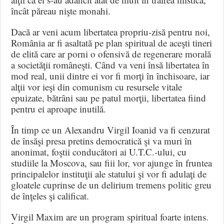
încât păreau nişte monahi.
Dacă ar veni acum libertatea propriu-zisă pentru noi,
România ar fi asaltată pe plan spiritual de aceşti tineri
de elită care ar porni o ofensivă de regenerare morală
a societăţii româneşti. Când va veni însă libertatea în
mod real, unii dintre ei vor fi morţi în închisoare, iar
alţii vor ieşi din comunism cu resursele vitale
epuizate, bătrâni sau pe patul morţii, libertatea fiind
pentru ei aproape inutilă.
În timp ce un Alexandru Virgil Ioanid va fi cenzurat
de însăşi presa pretins democratică şi va muri în
anonimat, foştii conducători ai U.T.C.-ului, cu
studiile la Moscova, sau fiii lor, vor ajunge în fruntea
principalelor instituţii ale statului şi vor fi adulaţi de
gloatele cuprinse de un delirium tremens politic greu
de înţeles şi calificat.
Virgil Maxim are un program spiritual foarte intens.