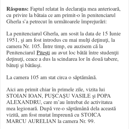
Răspuns:
Faptul relatat în declaraţia mea anterioară,
cu privire la bătaia ce am primit-o în penitenciarul
Gherla s’a petrecut în următoarele împrejurări:
La penitenciarul Gherla, am sosit la data de 15 Iunie
1951, şi am fost introdus cu mai mulţi deţinuţi, la
camera Nr. 105. Între timp, eu auzisem că la
Penitenciarul
Piteşti
au avut loc bătăi între studenţii
deţinuţi, ceace a dus la scindarea lor în două tabere,
bătuţi şi bătăuşi.
La camera 105 am stat circa o săptămână.
Aici am primit chiar în primele zile, vizita lui
STOIAN IOAN, PUȘCAȘU VASILE şi POPA
ALEXANDRU, care m’au întrebat de activitatea
mea legionară. După vre-o săptămână dela această
vizită, am fost mutat împreună cu STOICA
MARCU AURELIAN la camera Nr. 99.