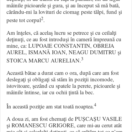
mâinile picioarele şi gura, şi au început să mă bată,
cărându-mi la lovituri de ciomag peste tălpi, fund şi
2
peste tot corpul
.
Am înţeles, că acelaş lucru se petrece şi cu ceilalţi
deţinuţi, ce au fost introduşi în cameră împreună cu
mine, ca: LUPOAIE CONSTANTIN, OBREJA
AUREL, ISMANĂ IOAN, NEAGU DUMITRU şi
3
STOICA MARCU AURELIAN.
Această bătae a durat cam o ora, după care am fost
deslegaţi şi obligaţi să stăm în poziţii incomode,
istovitoare, şezând cu spatele la perete, picioarele şi
mâinile întinse, iar cu ochii ţintă la bec.
4
În această poziţie am stat toată noaptea.
A doua zi, am fost chemaţi de PUȘCAȘU VASILE
şi ROMANESCU GRIGORE, care mi-au cerut atât
mie cât şi celorlalţi deţinuţi, ca să arătăm tot ce n’am