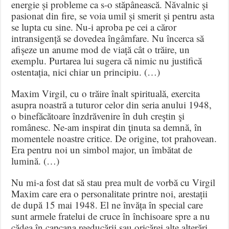
energie și probleme ca s-o stăpânească. Năvalnic și
pasionat din fire, se voia umil și smerit și pentru asta
se lupta cu sine. Nu-i aproba pe cei a căror
intransigență se dovedea îngâmfare. Nu încerca să
afișeze un anume mod de viață cât o trăire, un
exemplu. Purtarea lui sugera că nimic nu justifică
ostentația, nici chiar un principiu. (…)
Maxim Virgil, cu o trăire înalt spirituală, exercita
asupra noastră a tuturor celor din seria anului 1948,
o binefăcătoare înzdrăvenire în duh creştin şi
românesc. Ne-am inspirat din ţinuta sa demnă, în
momentele noastre critice. De origine, tot prahovean.
Era pentru noi un simbol major, un îmbătat de
lumină. (…)
Nu mi-a fost dat să stau prea mult de vorbă cu Virgil
Maxim care era o personalitate printre noi, arestații
de după 15 mai 1948. El ne învăța în special care
sunt armele fratelui de cruce în închisoare spre a nu
cădea în capcana reeducării sau oricărei alte alterări