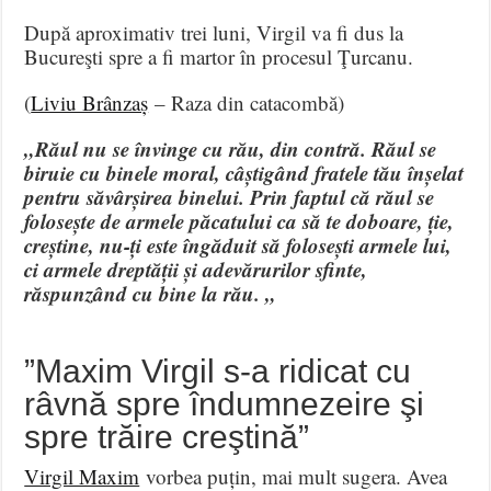
După aproximativ trei luni, Virgil va fi dus la
Bucureşti spre a fi martor în procesul Ţurcanu.
(
Liviu Brânzaș
– Raza din catacombă)
„Răul nu se învinge cu rău, din contră. Răul se
biruie cu binele moral, câștigând fratele tău înșelat
pentru săvârșirea binelui. Prin faptul că răul se
folosește de armele păcatului ca să te doboare, ție,
creștine, nu-ți este îngăduit să folosești armele lui,
ci armele dreptății și adevărurilor sfinte,
răspunzând cu bine la rău. „
”Maxim Virgil s-a ridicat cu
râvnă spre îndumnezeire şi
spre trăire creştină”
Virgil Maxim
vorbea puțin, mai mult sugera. Avea