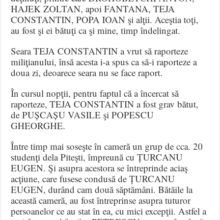
HAJEK ZOLTAN, apoi FANTANA, TEJA
CONSTANTIN, POPA IOAN şi alţii. Aceştia toţi,
au fost şi ei bătuţi ca şi mine, timp îndelingat.
Seara TEJA CONSTANTIN a vrut să raporteze
miliţianului, însă acesta i-a spus ca să-i raporteze a
doua zi, deoarece seara nu se face raport.
În cursul nopţii, pentru faptul că a încercat să
raporteze, TEJA CONSTANTIN a fost grav bătut,
de PUȘCAȘU VASILE şi POPESCU
GHEORGHE.
Între timp mai soseşte în cameră un grup de cca. 20
studenţi dela Piteşti, împreună cu ȚURCANU
EUGEN. Şi asupra acestora se întreprinde aciaş
acţiune, care fusese condusă de ȚURCANU
EUGEN, durând cam două săptămâni. Bătăile la
această cameră, au fost întreprinse asupra tuturor
persoanelor ce au stat în ea, cu mici excepţii. Astfel a