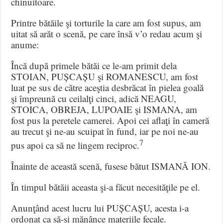
chinuitoare.
Printre bătăile şi torturile la care am fost supus, am
uitat să arăt o scenă, pe care însă v’o redau acum şi
anume:
Încă după primele bătăi ce le-am primit dela
STOIAN, PUȘCAȘU şi ROMANESCU, am fost
luat pe sus de către aceştia desbrăcat în pielea goală
şi împreună cu ceilalţi cinci, adică NEAGU,
STOICA, OBREJA, LUPOAIE şi ISMANA, am
fost pus la peretele camerei. Apoi cei aflaţi în cameră
au trecut şi ne-au scuipat în fund, iar pe noi ne-au
7
pus apoi ca să ne lingem reciproc.
Înainte de această scenă, fusese bătut ISMANĂ ION.
În timpul bătăii aceasta şi-a făcut necesităţile pe el.
Anunţând acest lucru lui PUȘCAȘU, acesta i-a
ordonat ca să-şi mănânce materiile fecale.