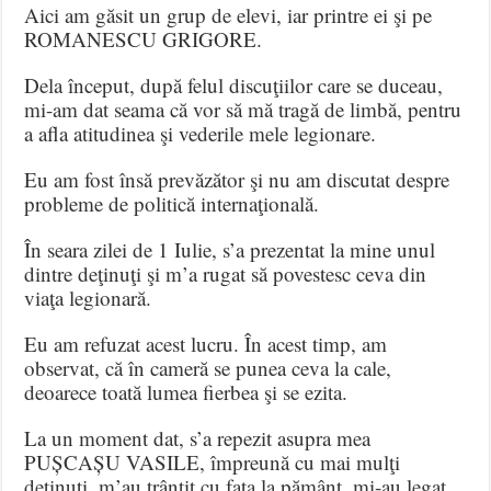
Aici am găsit un grup de elevi, iar printre ei şi pe
ROMANESCU GRIGORE.
Dela început, după felul discuţiilor care se duceau,
mi-am dat seama că vor să mă tragă de limbă, pentru
a afla atitudinea şi vederile mele legionare.
Eu am fost însă prevăzător şi nu am discutat despre
probleme de politică internaţională.
În seara zilei de 1 Iulie, s’a prezentat la mine unul
dintre deţinuţi şi m’a rugat să povestesc ceva din
viaţa legionară.
Eu am refuzat acest lucru. În acest timp, am
observat, că în cameră se punea ceva la cale,
deoarece toată lumea fierbea şi se ezita.
La un moment dat, s’a repezit asupra mea
PUȘCAȘU VASILE, împreună cu mai mulţi
deţinuţi, m’au trântit cu faţa la pământ, mi-au legat