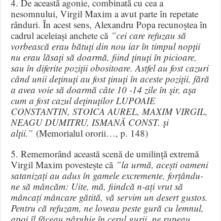
4. De această agonie, combinată cu cea a
nesomnului, Virgil Maxim a avut parte în repetate
rânduri. În acest sens, Alexandru Popa recunoștea în
cadrul aceleiași anchete că
”cei care refuzau să
vorbească erau bătuţi din nou iar în timpul nopţii
nu erau lăsaţi să doarmă, fiind ţinuţi în picioare,
sau în diferite poziţii obositoare. Astfel au fost cazuri
când unii deţinuţi au fost ţinuţi în aceste poziţii, fără
a avea voie să doarmă câte 10 -14 zile în şir, aşa
cum a fost cazul deţinuţilor LUPOAIE
CONSTANTIN, STOICA AUREL, MAXIM VIRGIL,
NEAGU DUMITRU, ISMANĂ CONST. şi
alţii.”
(Memorialul ororii…, p. 148)
5. Rememorând această scenă de umilință extremă
Virgil Maxim povestește că
”la urmă, acești oameni
satanizați au adus în gamele excremente, forțându-
ne să mâncăm: Uite, mă, fiindcă n-ați vrut să
mâncați mâncare gătită, vă servim un desert gustos.
Pentru că refuzam, ne loveau peste gură cu lemnul,
apoi îl făceau pârghie în cerul gurii, ne rupeau