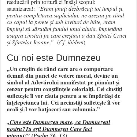
reeducării prin tortură ci însăși scopul:
satanizarea!:
”Eram ținuți dezbrăcați tot timpul și,
pentru completarea supliciului, ne așezau pe rând
cu capul la perete și sub lovituri de bâte, eram
împinși să sărutăm fundul unul altuia, împietând
asupra cinstirii pe care creștinii o dau Sfintei Cruci
și Sfintelor Icoane.”
(
Cf. ibidem
)
Cu noi este Dumnezeu
„Un creştin de rând care are o comportare
demnă din punct de vedere moral, devine un
simbol al Adevărului manifestat pe pământ şi
cenzor pentru conştiinţele celorlalţi. Cei cinstiţi
sufleteşte îl vor căuta pentru a se împărtăşi de
înţelepciunea lui. Cei necinstiţi sufleteşte îl vor
ocoli şi-l vor batjocori sau calomnia.”
„Cine este Dumnezeu mare, ca Dumnezeul
nostru?
Tu eşti Dumnezeu Care faci
minuni!”
(Psalm 76, 13)