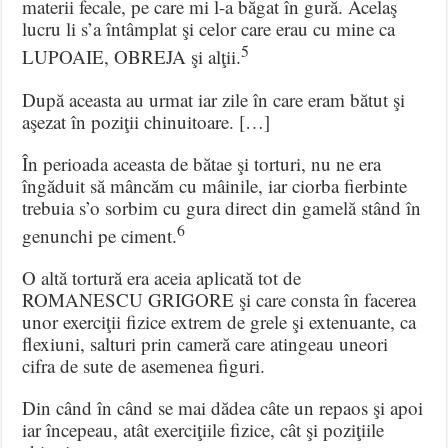
materii fecale, pe care mi l-a băgat în gură. Acelaş
lucru li s’a întâmplat şi celor care erau cu mine ca
5
LUPOAIE, OBREJA şi alţii.
După aceasta au urmat iar zile în care eram bătut şi
aşezat în poziţii chinuitoare. […]
În perioada aceasta de bătae şi torturi, nu ne era
îngăduit să mâncăm cu mâinile, iar ciorba fierbinte
trebuia s’o sorbim cu gura direct din gamelă stând în
6
genunchi pe ciment.
O altă tortură era aceia aplicată tot de
ROMANESCU GRIGORE şi care consta în facerea
unor exerciţii fizice extrem de grele şi extenuante, ca
flexiuni, salturi prin cameră care atingeau uneori
cifra de sute de asemenea figuri.
Din când în când se mai dădea câte un repaos şi apoi
iar începeau, atât exerciţiile fizice, cât şi poziţiile