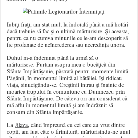
Iubiţi fraţi, am stat mult la îndoială până a mă hotărî
dacă trebuie să fac şi o ultimă mărturisire. Şi aceasta,
pentru ca nu cumva minunile ce le-am descoperit să
fie profanate de neîncrederea sau necredinţa unora.
Duhul m-a îndemnat până la urmă să o
mărturisesc. Purtam asupra mea o bucăţică din
Sfânta Impărtăşanie, păstrată pentru momente limită.
Păgânii, în momentul limită al bătăliei, îşi ridicau
viaţa, sinucigându-se. Creştinii intrau şi înainte de
moartea trupului în comuniune cu Dumnezeu prin
Sfânta Impărtăşanie. De câteva ori am considerat că
mă aflu în momentul limită şi am îndrăznit să
consum din Sfânta Impărtăşanie.
La
Jilava
, când împreună cu cei care au vrut dintre
copii, am luat câte o firimitură, mărturisindu-ne unul