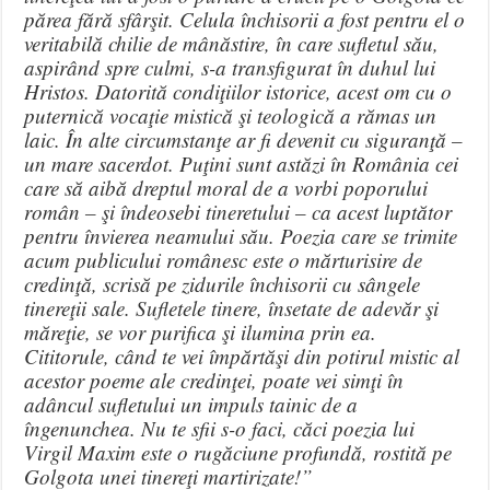
părea fără sfârşit. Celula închisorii a fost pentru el o
veritabilă chilie de mânăstire, în care sufletul său,
aspirând spre culmi, s-a transfigurat în duhul lui
Hristos. Datorită condiţiilor istorice, acest om cu o
puternică vocaţie mistică şi teologică a rămas un
laic. În alte circumstanţe ar fi devenit cu siguranţă –
un mare sacerdot. Puţini sunt astăzi în România cei
care să aibă dreptul moral de a vorbi poporului
român – şi îndeosebi tineretului – ca acest luptător
pentru învierea neamului său. Poezia care se trimite
acum publicului românesc este o mărturisire de
credinţă, scrisă pe zidurile închisorii cu sângele
tinereţii sale. Sufletele tinere, însetate de adevăr şi
măreţie, se vor purifica şi ilumina prin ea.
Cititorule, când te vei împărtăşi din potirul mistic al
acestor poeme ale credinţei, poate vei simţi în
adâncul sufletului un impuls tainic de a
îngenunchea. Nu te sfii s-o faci, căci poezia lui
Virgil Maxim este o rugăciune profundă, rostită pe
Golgota unei tinereţi martirizate!”