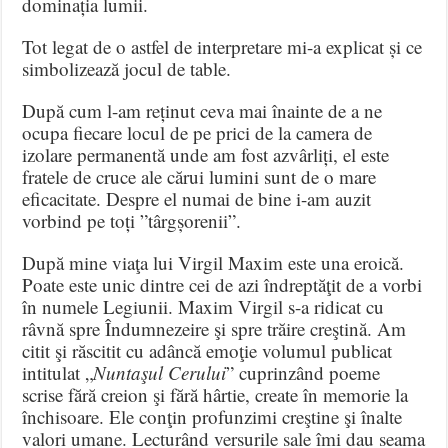
dominația lumii.
Tot legat de o astfel de interpretare mi-a explicat și ce
simbolizează jocul de table.
După cum l-am reținut ceva mai înainte de a ne
ocupa fiecare locul de pe prici de la camera de
izolare permanentă unde am fost azvârliți, el este
fratele de cruce ale cărui lumini sunt de o mare
eficacitate. Despre el numai de bine i-am auzit
vorbind pe toți ”târgșorenii”.
După mine viaţa lui Virgil Maxim este una eroică.
Poate este unic dintre cei de azi îndreptăţit de a vorbi
în numele Legiunii. Maxim Virgil s-a ridicat cu
râvnă spre Îndumnezeire şi spre trăire creştină. Am
citit şi răscitit cu adâncă emoţie volumul publicat
intitulat „
Nuntaşul Cerului
” cuprinzând poeme
scrise fără creion şi fără hârtie, create în memorie la
închisoare. Ele conţin profunzimi creştine şi înalte
valori umane. Lecturând versurile sale îmi dau seama