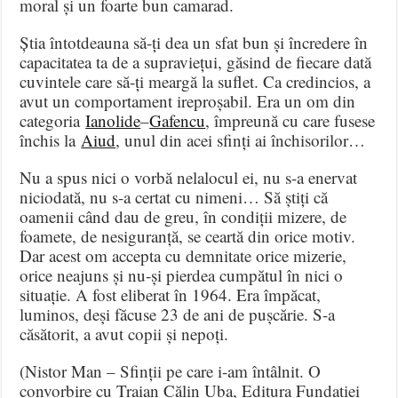
moral și un foarte bun camarad.
Știa întotdeauna să-ți dea un sfat bun și încredere în
capacitatea ta de a supraviețui, găsind de fiecare dată
cuvintele care să-ți meargă la suflet. Ca credincios, a
avut un comportament ireproșabil. Era un om din
categoria
Ianolide
–
Gafencu
, împreună cu care fusese
închis la
Aiud
, unul din acei sfinți ai închisorilor…
Nu a spus nici o vorbă nelalocul ei, nu s-a enervat
niciodată, nu s-a certat cu nimeni… Să știți că
oamenii când dau de greu, în condiții mizere, de
foamete, de nesiguranță, se ceartă din orice motiv.
Dar acest om accepta cu demnitate orice mizerie,
orice neajuns și nu-și pierdea cumpătul în nici o
situație. A fost eliberat în 1964. Era împăcat,
luminos, deși făcuse 23 de ani de pușcărie. S-a
căsătorit, a avut copii și nepoți.
(Nistor Man – Sfinții pe care i-am întâlnit. O
convorbire cu Traian Călin Uba, Editura Fundației