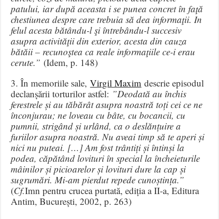
patului, iar după aceasta i se punea concret în faţă
chestiunea despre care trebuia să dea informaţii. In
felul acesta bătându-l şi întrebându-l succesiv
asupra activităţii din exterior, acesta din cauza
bătăii – recunoştea ca reale informaţiile ce-i erau
cerute.”
(Idem, p. 148)
3. În memoriile sale,
Virgil Maxim
descrie episodul
declanșării torturilor astfel:
”Deodată au închis
ferestrele și au tăbărât asupra noastră toți cei ce ne
înconjurau; ne loveau cu bâte, cu bocancii, cu
pumnii, strigând și urlând, ca o deslănțuire a
furiilor asupra noastră. Nu aveai timp să te aperi și
nici nu puteai. […] Am fost trântiți și întinși la
podea, căpătând lovituri în special la încheieturile
mâinilor și picioarelor și lovituri dure la cap și
sugrumări. Mi-am pierdut repede cunoștința.”
(
Cf.
Imn pentru crucea purtată, ediția a II-a, Editura
Antim, București, 2002, p. 263)