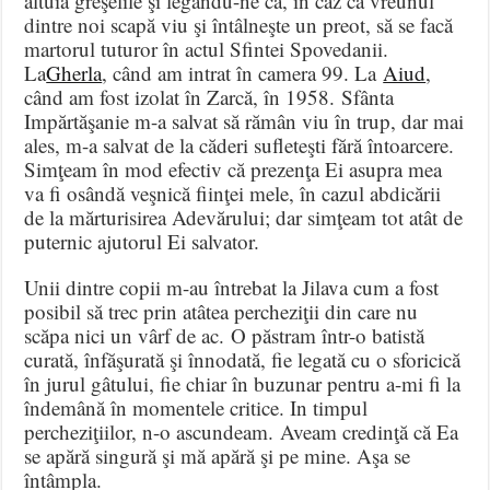
altuia greşelile şi legându-ne ca, în caz că vreunul
dintre noi scapă viu şi întâlneşte un preot, să se facă
martorul tuturor în actul Sfintei Spovedanii.
La
Gherla
, când am intrat în camera 99. La
Aiud
,
când am fost izolat în Zarcă, în 1958. Sfânta
Impărtăşanie m-a salvat să rămân viu în trup, dar mai
ales, m-a salvat de la căderi sufleteşti fără întoarcere.
Simţeam în mod efectiv că prezenţa Ei asupra mea
va fi osândă veşnică fiinţei mele, în cazul abdicării
de la mărturisirea Adevărului; dar simţeam tot atât de
puternic ajutorul Ei salvator.
Unii dintre copii m-au întrebat la Jilava cum a fost
posibil să trec prin atâtea percheziţii din care nu
scăpa nici un vârf de ac. O păstram într-o batistă
curată, înfăşurată şi înnodată, fie legată cu o sforicică
în jurul gâtului, fie chiar în buzunar pentru a-mi fi la
îndemână în momentele critice. In timpul
percheziţiilor, n-o ascundeam. Aveam credinţă că Ea
se apără singură şi mă apără şi pe mine. Aşa se
întâmpla.