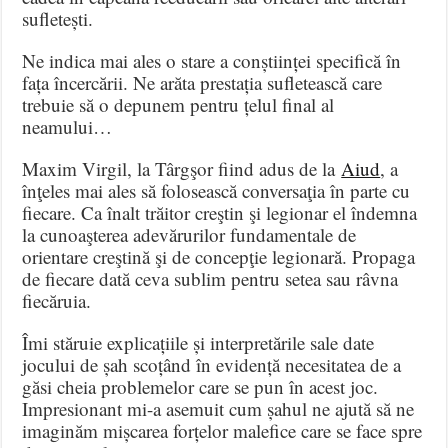
sufletești.
Ne indica mai ales o stare a conștiinței specifică în
fața încercării. Ne arăta prestația sufletească care
trebuie să o depunem pentru țelul final al
neamului…
Maxim Virgil, la Târgşor fiind adus de la
Aiud
, a
înţeles mai ales să folosească conversaţia în parte cu
fiecare. Ca înalt trăitor creştin şi legionar el îndemna
la cunoaşterea adevărurilor fundamentale de
orientare creştină şi de concepţie legionară. Propaga
de fiecare dată ceva sublim pentru setea sau râvna
fiecăruia.
Îmi stăruie explicațiile și interpretările sale date
jocului de șah scoțând în evidență necesitatea de a
găsi cheia problemelor care se pun în acest joc.
Impresionant mi-a asemuit cum șahul ne ajută să ne
imaginăm mișcarea forțelor malefice care se face spre