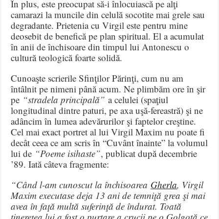
În plus, este preocupat să-i înlocuiască pe alţi
camarazi la muncile din celulă socotite mai grele sau
degradante. Prietenia cu Virgil este pentru mine
deosebit de benefică pe plan spiritual. El a acumulat
în anii de închisoare din timpul lui Antonescu o
cultură teologică foarte solidă.
Cunoaşte scrierile Sfinţilor Părinţi, cum nu am
întâlnit pe nimeni până acum. Ne plimbăm ore în şir
pe
“stradela principală”
a celulei (spaţiul
longitudinal dintre paturi, pe axa uşă-fereastră) şi ne
adâncim în lumea adevărurilor şi faptelor creştine.
Cel mai exact portret al lui Virgil Maxim nu poate fi
decât ceea ce am scris în “Cuvânt înainte” la volumul
lui de
“Poeme isihaste”
, publicat după decembrie
’89. Iată câteva fragmente:
“Când l-am cunoscut la închisoarea
Gherla
, Virgil
Maxim executase deja 13 ani de temniţă grea şi mai
avea în faţă multă suferinţă de îndurat. Toată
tinereţea lui a fost o purtare a crucii pe o Golgotă ce