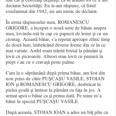
declarat Securităţii. Eu le-am răspuns, că fiind
condamnat din 1942, nu am nimic de declarat.
În urma răspunsului meu, ROMANESCU
GRIGORE, a început o nouă serie de bătaie asupra
mea, lovindu-mă în cap cu papucii de lemn şi cu un
ciomag. Această bătae, s’a repetat aproape zilnic timp
de două luni, îmbrăcând diverse forme din ce în ce
mai variate. Astfel eram trântit brutal la pământ şi
lovit cu picioarele. Alteori erau lovit cu pumnii în
piept s’au cu o cravaşă peste palme.
Cam la o săptămână după prima bătae, am fost din
nou prins de către PUȘCAȘU VASILE, STOIAN
ION şi ROMANESCU GRIGORE, desbrăcat în
pielea goală şi întinse la pământ cu faţa în jos. A
urmat apoi o bătae ca şi prima dată. Pe mine m’a
bătut în special PUȘCAȘU VASILE.
După aceasta, STOIAN IOAN a adus un băţ plin cu