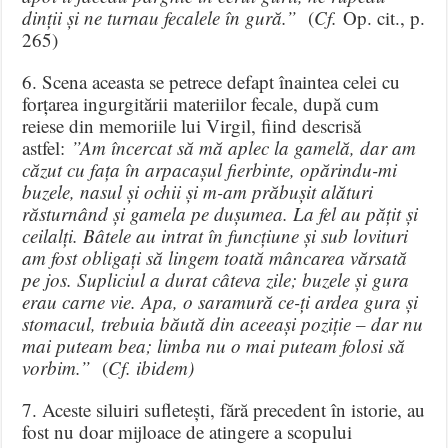
dinții și ne turnau fecalele în gură.”
(
Cf.
Op. cit., p.
265)
6. Scena aceasta se petrece defapt înaintea celei cu
forțarea ingurgitării materiilor fecale, după cum
reiese din memoriile lui Virgil, fiind descrisă
astfel:
”Am încercat să mă aplec la gamelă, dar am
căzut cu fața în arpacașul fierbinte, opărindu-mi
buzele, nasul și ochii și m-am prăbușit alături
răsturnând și gamela pe dușumea. La fel au pățit și
ceilalți. Bâtele au intrat în funcțiune și sub lovituri
am fost obligați să lingem toată mâncarea vărsată
pe jos. Supliciul a durat câteva zile; buzele și gura
erau carne vie. Apa, o saramură ce-ți ardea gura și
stomacul, trebuia băută din aceeași poziție – dar nu
mai puteam bea; limba nu o mai puteam folosi să
vorbim.”
(
Cf. ibidem)
7. Aceste siluiri sufletești, fără precedent în istorie, au
fost nu doar mijloace de atingere a scopului