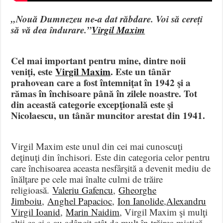
„Nouă Dumnezeu ne-a dat răbdare. Voi să cereți
să vă dea îndurare.”
Virgil Maxim
Cel mai important pentru mine, dintre noii
veniţi, este
Virgil Maxim
. Este un tânăr
prahovean care a fost întemniţat în 1942 şi a
rămas în închisoare până în zilele noastre. Tot
din această categorie excepţională este şi
Nicolaescu, un tânăr muncitor arestat din 1941.
Virgil Maxim este unul din cei mai cunoscuţi
deţinuţi din închisori. Este din categoria celor pentru
care închisoarea aceasta nesfârşită a devenit mediu de
înălţare pe cele mai înalte culmi de trăire
religioasă.
Valeriu Gafencu
,
Gheorghe
Jimboiu
,
Anghel Papacioc
,
Ion Ianolide
,
Alexandru
Virgil Ioanid
,
Marin Naidim
, Virgil Maxim şi mulţi
alţii ca ei s-au adâncit atât de mult în trăirea mistică,