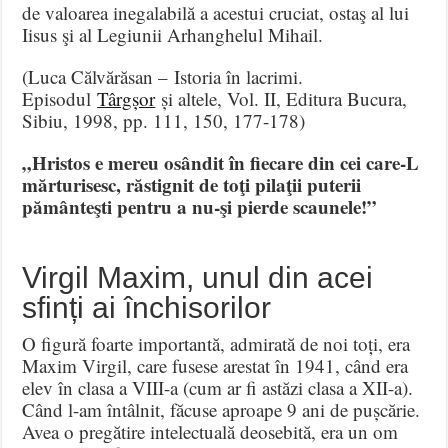
de valoarea inegalabilă a acestui cruciat, ostaş al lui
Iisus şi al Legiunii Arhanghelul Mihail.
(Luca Călvărăsan – Istoria în lacrimi.
Episodul
Târgșor
și altele, Vol. II, Editura Bucura,
Sibiu, 1998, pp. 111, 150, 177-178)
„Hristos e mereu osândit în fiecare din cei care-L
mărturisesc, răstignit de toţi pilaţii puterii
pământeşti pentru a nu-şi pierde scaunele!”
Virgil Maxim, unul din acei
sfinți ai închisorilor
O figură foarte importantă, admirată de noi toți, era
Maxim Virgil, care fusese arestat în 1941, când era
elev în clasa a VIII-a (cum ar fi astăzi clasa a XII-a).
Când l-am întâlnit, făcuse aproape 9 ani de pușcărie.
Avea o pregătire intelectuală deosebită, era un om