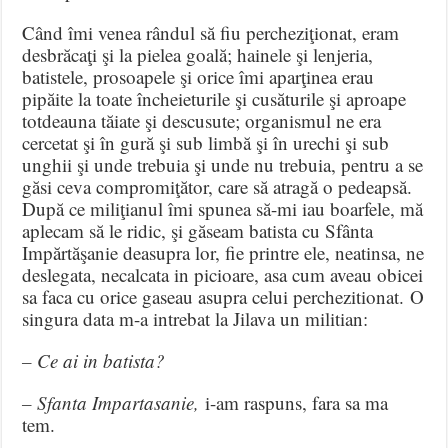
Când îmi venea rândul să fiu percheziţionat, eram
desbrăcaţi şi la pielea goală; hainele şi lenjeria,
batistele, prosoapele şi orice îmi aparţinea erau
pipăite la toate încheieturile şi cusăturile şi aproape
totdeauna tăiate şi descusute; organismul ne era
cercetat şi în gură şi sub limbă şi în urechi şi sub
unghii şi unde trebuia şi unde nu trebuia, pentru a se
găsi ceva compromiţător, care să atragă o pedeapsă.
După ce miliţianul îmi spunea să-mi iau boarfele, mă
aplecam să le ridic, şi găseam batista cu Sfânta
Impărtăşanie deasupra lor, fie printre ele, neatinsa, ne
deslegata, necalcata in picioare, asa cum aveau obicei
sa faca cu orice gaseau asupra celui perchezitionat. O
singura data m-a intrebat la Jilava un militian:
– Ce ai in batista?
– Sfanta Impartasanie,
i-am raspuns, fara sa ma
tem.