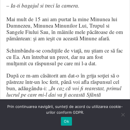
– Ia-ti bagajul si treci la camera.
Mai mult de 15 ani am purtat la mine Minunea lui
Dumnezeu, Minunea Minunilor Lui, Trupul si
Sangele Fiului Sau, în mâinile mele păcătoase de om
pământean: şi am ieşit cu această Minune afară.
Schimbându-se condiţiile de viaţă, nu ştiam ce să fac
cu Ea. Am întrebat un preot, dar nu am fost
mulţumit cu răspunsul pe care mi l-a dat.
După ce m-am căsătorit am dat-o în grija soţiei să o
păstreze într-un loc ferit, până voi afla răspunsul cel
bun, adăugându-i: „
In caz că voi fi rearestat, primul
lucrul pe care mi-l dai va fi această Sfântă
Impărtăşanie”.
Prin continuarea navigării, sunteți de acord cu utilizarea cookie-
Au trecut încă 27 de ani, până în 1992. Din când în
urilor conform GDPR.
când mai întrebam câte un preot cum să procedez.
Ok
Simţindu-şi sfârşitul, înainte de a se spovedi şi