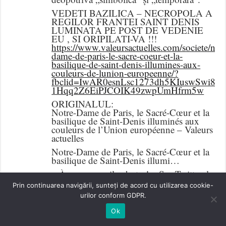
VEDETI BAZILICA – NECROPOLA A
REGILOR FRANTEI SAINT DENIS
LUMINATA PE POST DE VEDENIE
EU , SI ORIPILATI-VA !!!
https://www.valeursactuelles.com/societe/notr
dame-de-paris-le-sacre-coeur-et-la-
basilique-de-saint-denis-illumines-aux-
couleurs-de-lunion-europeenne/?
fbclid=IwAR0esnLsc1273dh5KIuswSwi8x
1Hqq2Z6EiPJCOIK49zwpUmHfrm5w
ORIGINALUL:
Notre-Dame de Paris, le Sacré-Cœur et la
basilique de Saint-Denis illuminés aux
couleurs de l’Union européenne – Valeurs
actuelles
Notre-Dame de Paris, le Sacré-Cœur et la
basilique de Saint-Denis illumi…
« À vos appareils photo ! » Sur Twitter, le
secrétaire d’Etat aux Affaires Clément
Prin continuarea navigării, sunteți de acord cu utilizarea cookie-
Beaune européennes annonce la…
urilor conform GDPR.
Notre-Dame de Paris, le Sacré-Cœur et la
Ok
basilique de Saint-Denis illuminés aux
couleurs de l’Union européenne