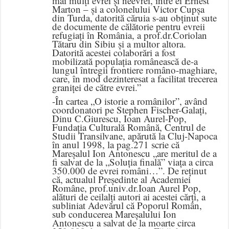
mai mulți evrei și neevrei, între ei Ernest
Marton – și a colonelului Victor Cupșa
din Turda, datorită căruia s-au obținut sute
de documente de călătorie pentru evreii
refugiați în România, a prof.dr.Coriolan
Tătaru din Sibiu și a multor altora.
Datorită acestei colaborări a fost
mobilizată populația românească de-a
lungul întregii frontiere româno-maghiare,
care, în mod dezinteresat a facilitat trecerea
graniței de către evrei.”
-În cartea „O istorie a românilor”, având
coordonatori pe Stephen Fischer-Galați,
Dinu C.Giurescu, Ioan Aurel-Pop,
Fundația Culturală Română, Centrul de
Studii Transilvane, apărută la Cluj-Napoca
în anul 1998, la pag.271 scrie că
Mareșalul Ion Antonescu „are meritul de a
fi salvat de la „Soluția finală” viața a circa
350.000 de evrei români…”. De reținut
că, actualul Președinte al Academiei
Române, prof.univ.dr.Ioan Aurel Pop,
alături de ceilalți autori ai acestei cărți, a
subliniat Adevărul că Poporul Român,
sub conducerea Mareșalului Ion
Antonescu a salvat de la moarte circa