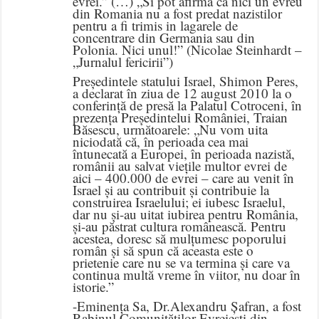
evrei.” (…) „Si pot afirma ca nici un evreu
din Romania nu a fost predat nazistilor
pentru a fi trimis in lagarele de
concentrare din Germania sau din
Polonia. Nici unul!” (Nicolae Steinhardt –
„Jurnalul fericirii”)
Președintele statului Israel, Shimon Peres,
a declarat în ziua de 12 august 2010 la o
conferință de presă la Palatul Cotroceni, în
prezența Președintelui României, Traian
Băsescu, următoarele: „Nu vom uita
niciodată că, în perioada cea mai
întunecată a Europei, în perioada nazistă,
românii au salvat viețile multor evrei de
aici – 400.000 de evrei – care au venit în
Israel și au contribuit și contribuie la
construirea Israelului; ei iubesc Israelul,
dar nu și-au uitat iubirea pentru România,
și-au păstrat cultura românească. Pentru
acestea, doresc să mulțumesc poporului
român și să spun că aceasta este o
prietenie care nu se va termina și care va
continua multă vreme în viitor, nu doar în
istorie.”
-Eminența Sa, Dr.Alexandru Șafran, a fost
Rabinul Comunităților Evreiești din