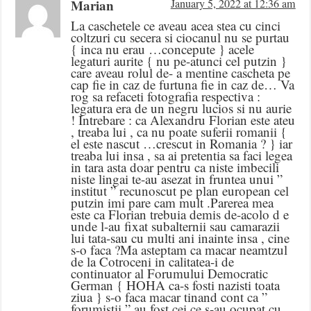
Marian
January 5, 2022 at 12:36 am
La caschetele ce aveau acea stea cu cinci
coltzuri cu secera si ciocanul nu se purtau
{ inca nu erau …concepute } acele
legaturi aurite { nu pe-atunci cel putzin }
care aveau rolul de- a mentine cascheta pe
cap fie in caz de furtuna fie in caz de… Va
rog sa refaceti fotografia respectiva :
legatura era de un negru lucios si nu aurie
! Intrebare : ca Alexandru Florian este ateu
, treaba lui , ca nu poate suferii romanii {
el este nascut …crescut in Romania ? } iar
treaba lui insa , sa ai pretentia sa faci legea
in tara asta doar pentru ca niste imbecili
niste lingai te-au asezat in fruntea unui ”
institut ” recunoscut pe plan european cel
putzin imi pare cam mult .Parerea mea
este ca Florian trebuia demis de-acolo d e
unde l-au fixat subalternii sau camarazii
lui tata-sau cu multi ani inainte insa , cine
s-o faca ?Ma asteptam ca macar neamtzul
de la Cotroceni in calitatea-i de
continuator al Forumului Democratic
German { HOHA ca-s fosti nazisti toata
ziua } s-o faca macar tinand cont ca ”
forumistii ” au fost cei ce s-au ocupat cu