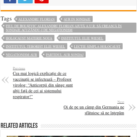
Tags
ALEXANDRU FLORIAN
AUR IN SONDAJE
FIUL DE BOLȘEVIC ALEXANDRU FLORIAN AJUTĂ A.U.R. SĂ CREASCĂ ÎN
SONDAJE ACUZÂNDU-I DE NEGAȚIONISM
HOLOCAUST MATERIE NOUA
INSTITUTUL ELIE WIESEL
INSTITUTUL TERORIST ELIE WIESEL
LECTIE SIMPLA HOLOCAUST
NEGATIONISM AUR
PARTIDUL AUR SONDAJ
Previous
Cea mai logică explicație de ce
vaccinații se infectează – Profesor
virolog: “Anticorpii din sânge sunt
alții față de cei ai sistemului
respirator!”
Next
Oi de pe un câmp din Germania ne
sfătuiesc să ne înțepăm
Related Articles