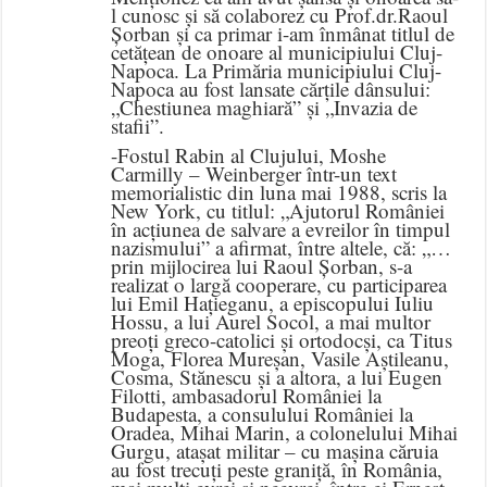
l cunosc și să colaborez cu Prof.dr.Raoul
Șorban și ca primar i-am înmânat titlul de
cetățean de onoare al municipiului Cluj-
Napoca. La Primăria municipiului Cluj-
Napoca au fost lansate cărțile dânsului:
„Chestiunea maghiară” și „Invazia de
stafii”.
-Fostul Rabin al Clujului, Moshe
Carmilly – Weinberger într-un text
memorialistic din luna mai 1988, scris la
New York, cu titlul: „Ajutorul României
în acțiunea de salvare a evreilor în timpul
nazismului” a afirmat, între altele, că: „…
prin mijlocirea lui Raoul Șorban, s-a
realizat o largă cooperare, cu participarea
lui Emil Hațieganu, a episcopului Iuliu
Hossu, a lui Aurel Socol, a mai multor
preoți greco-catolici și ortodocși, ca Titus
Moga, Florea Mureșan, Vasile Aștileanu,
Cosma, Stănescu și a altora, a lui Eugen
Filotti, ambasadorul României la
Budapesta, a consulului României la
Oradea, Mihai Marin, a colonelului Mihai
Gurgu, atașat militar – cu mașina căruia
au fost trecuți peste graniță, în România,