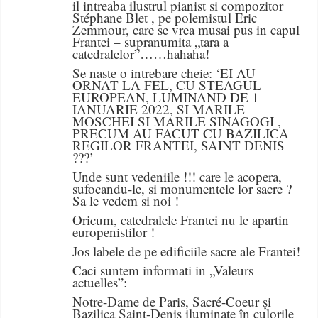
il intreaba ilustrul pianist si compozitor
Stéphane Blet , pe polemistul Eric
Zemmour, care se vrea musai pus in capul
Frantei – supranumita „tara a
catedralelor”……hahaha!
Se naste o intrebare cheie: ‘EI AU
ORNAT LA FEL, CU STEAGUL
EUROPEAN, LUMINAND DE 1
IANUARIE 2022, SI MARILE
MOSCHEI SI MARILE SINAGOGI ,
PRECUM AU FACUT CU BAZILICA
REGILOR FRANTEI, SAINT DENIS
???’
Unde sunt vedeniile !!! care le acopera,
sufocandu-le, si monumentele lor sacre ?
Sa le vedem si noi !
Oricum, catedralele Frantei nu le apartin
europenistilor !
Jos labele de pe edificiile sacre ale Frantei!
Caci suntem informati in „Valeurs
actuelles”:
Notre-Dame de Paris, Sacré-Coeur și
Bazilica Saint-Denis iluminate în culorile