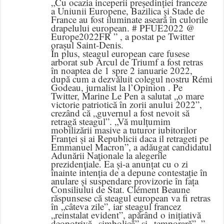
„Cu ocazia inceperii președinției franceze
a Uniunii Europene, Bazilica și Stade de
France au fost iluminate aseară în culorile
drapelului european. # PFUE2022 @
Europe2022FR ” , a postat pe Twitter
orașul Saint-Denis.
În plus, steagul european care fusese
arborat sub Arcul de Triumf a fost retras
în noaptea de 1 spre 2 ianuarie 2022,
după cum a dezvăluit colegul nostru Rémi
Godeau, jurnalist la l’Opinion . Pe
Twitter, Marine Le Pen a salutat „o mare
victorie patriotică în zorii anului 2022”,
crezând că „guvernul a fost nevoit să
retragă steagul”. „Vă mulțumim
mobilizării masive a tuturor iubitorilor
Franței și ai Republicii daca il retrageti pe
Emmanuel Macron”, a adăugat candidatul
Adunării Naţionale la alegerile
prezidenţiale. Ea și-a anunțat cu o zi
înainte intenția de a depune contestație în
anulare și suspendare provizorie în fața
Consiliului de Stat. Clément Beaune
răspunsese că steagul european va fi retras
în „câteva zile”, iar steagul francez
„reinstalat evident”, apărând o inițiativă
deopotrivă „simbolică” și „temporară”. ”