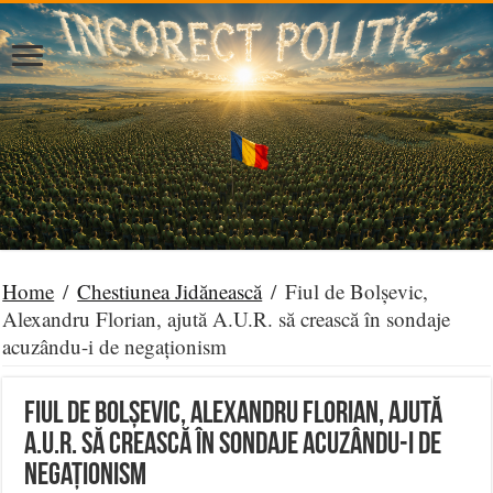
Home
/
Chestiunea Jidănească
/
Fiul de Bolșevic,
Alexandru Florian, ajută A.U.R. să crească în sondaje
acuzându-i de negaționism
Fiul de Bolșevic, Alexandru Florian, ajută
A.U.R. să crească în sondaje acuzându-i de
negaționism