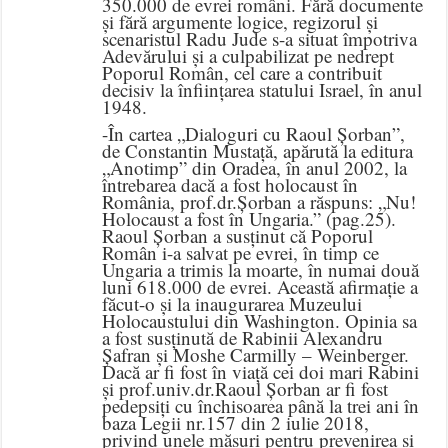
350.000 de evrei români. Fără documente
și fără argumente logice, regizorul și
scenaristul Radu Jude s-a situat împotriva
Adevărului și a culpabilizat pe nedrept
Poporul Român, cel care a contribuit
decisiv la înființarea statului Israel, în anul
1948.
-În cartea „Dialoguri cu Raoul Șorban”,
de Constantin Mustață, apărută la editura
„Anotimp” din Oradea, în anul 2002, la
întrebarea dacă a fost holocaust în
România, prof.dr.Șorban a răspuns: „Nu!
Holocaust a fost în Ungaria.” (pag.25).
Raoul Șorban a susținut că Poporul
Român i-a salvat pe evrei, în timp ce
Ungaria a trimis la moarte, în numai două
luni 618.000 de evrei. Această afirmație a
făcut-o și la inaugurarea Muzeului
Holocaustului din Washington. Opinia sa
a fost susținută de Rabinii Alexandru
Șafran și Moshe Carmilly – Weinberger.
Dacă ar fi fost în viață cei doi mari Rabini
și prof.univ.dr.Raoul Șorban ar fi fost
pedepsiți cu închisoarea până la trei ani în
baza Legii nr.157 din 2 iulie 2018,
privind unele măsuri pentru prevenirea și