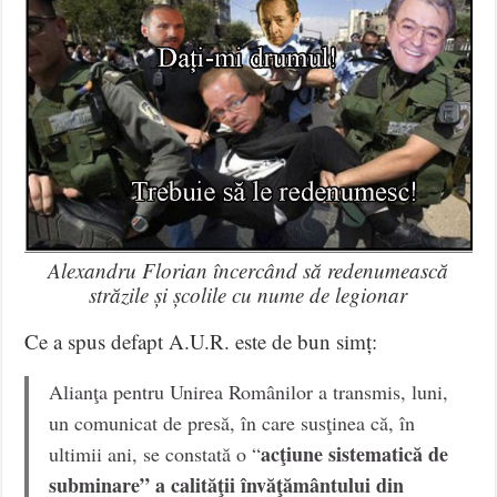
Alexandru Florian încercând să redenumească
străzile și școlile cu nume de legionar
Ce a spus defapt A.U.R. este de bun simț:
Alianţa pentru Unirea Românilor a transmis, luni,
un comunicat de presă, în care susţinea că, în
acţiune sistematică de
ultimii ani, se constată o “
subminare” a calităţii învăţământului din