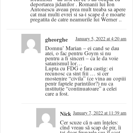
deportarea jidanilor . Romanii lui Ion
Antonescu aveau prea mult treaba sa apere
cat mai multi evrei si sa-i scape d e moarte
pregatita de catre neamurile lui Werner ..
gheorghe
January 5, 2022 at 4:20 am
Domnu’ Marian – ei cand se dau
atei, o fac pentru Goym si nu
pentru a fi sinceri – ca le da voie
satanismul lor…
Lupta cu FDG e fara castig: ei
recunosc ca sint fiii … si cer
mostenire “civila” (ce vina au copiii
pentr faptele parintilor?) nu ca
institutie “continuatoare” a celei
care a fost.
Nick
January 7, 2022 at 11:39 am
Cer scuze că n-am înțeles:
cînd vreau să scap de pir, îi
tai doar frunzele sau îl scot