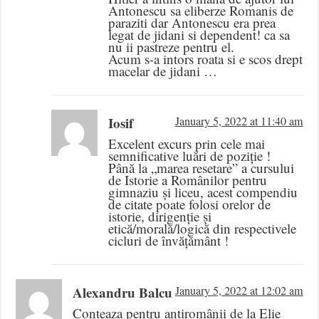
Antonescu sa eliberze Romanis de
paraziti dar Antonescu era prea
legat de jidani si dependent! ca sa
nu ii pastreze pentru el.
Acum s-a intors roata si e scos drept
macelar de jidani …
Iosif
January 5, 2022 at 11:40 am
Excelent excurs prin cele mai
semnificative luări de poziție !
Până la „marea resetare” a cursului
de Istorie a Românilor pentru
gimnaziu și liceu, acest compendiu
de citate poate folosi orelor de
istorie, dirigenție și
etică/morală/logică din respectivele
cicluri de învățământ !
Alexandru Balcu
January 5, 2022 at 12:02 am
Conteaza pentru antiromânii de la Elie