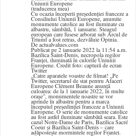
Uniunii Europene
(traducerea mea)
Cu ocazia începerii președenției franceze a
Consiliului Uniunii Europene, anumite
monumente catolice au fost iluminate cu
albastru, sâmbătă, 1 ianuarie. Steagul
european care fusese arborat sub Arcul de
Triumf a fost retras, dezvăluie Opinia.
De actualvalues.com
Publicat pe 2 ianuarie 2022 la 11:54 a.m.
Bazilica Saint-Denis, necropola regilor
Franței, iluminată în culorile Uniunii
Europene. Credit foto: captură de ecran
Twitter
„Catre aparatele voastre de filmat! „Pe
Twitter, secretarul de stat pentru Afaceri
Europene Clément Beaune anunță
culoarea: de la 1 ianuarie 2022, în multe
orașe”, monumentele noastre se vor
aprinde în albastru pentru a marca
începutul președinției franceze a Uniunii
Europene. O serie de monumente catolice
au fost astfel iluminate sâmbătă seara. Este
cazul Notre-Dame de Paris, Bazilica Sacré
Coeur și Bazilica Saint-Denis – care
adăpostește mormintele regilor Frantei.