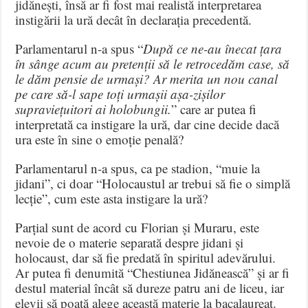
jidănești, însă ar fi fost mai realistă interpretarea
instigării la ură decât în declarația precedentă.
Parlamentarul n-a spus “
După ce ne-au înecat țara
în sânge acum au pretenții să le retrocedăm case, să
le dăm pensie de urmași? Ar merita un nou canal
pe care să-l sape toți urmașii așa-zișilor
supraviețuitori ai holobungii.
” care ar putea fi
interpretată ca instigare la ură, dar cine decide dacă
ura este în sine o emoție penală?
Parlamentarul n-a spus, ca pe stadion, “muie la
jidani”, ci doar “Holocaustul ar trebui să fie o simplă
lecție”, cum este asta instigare la ură?
Parțial sunt de acord cu Florian și Muraru, este
nevoie de o materie separată despre jidani și
holocaust, dar să fie predată în spiritul adevărului.
Ar putea fi denumită “Chestiunea Jidănească” și ar fi
destul material încât să dureze patru ani de liceu, iar
elevii să poată alege această materie la bacalaureat.