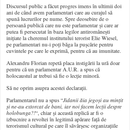
Discursul public a făcut progres imens în ultimii doi
ani de când avem parlamentari care au curajul să
spună lucrurilor pe nume. Spre deosebire de o
persoană publică care nu este parlamentar și care ar
putea fi persecutat în baza legilor antiromânești
inițiate la cheremul institutului terorist Elie Wiesel,
pe parlamentari nu-i poți băga la pușcărie pentru
cuvintele pe care le exprimă, pentru că au imunitate.
Alexandru Florian repetă placa instigării la ură doar
pentru că un parlamentar A.U.R. a spus că
holocaustul ar trebui să fie o lecție minoră.
Să ne oprim asupra acestei declarații.
Parlamentarul nu a spus “
Jidanii ăia jegoși au mințit
și ne-au extorcat de bani, iar noi facem lecții despre
holobunga?!
“, chiar și această replică ar fi o
izbucnire a revoltei în legitimă apărare față de
terorismul cultural pe care îl săvârșesc organizațiile