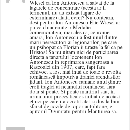
Wiesel ca Ion Antonescu a salvat de la
lagarele de concentrare (acesta ar fi
termenul, nu au existat lagare de
exterminare) atatia evrei? Nu conteaza,
desi pentru Ion Antonescu Elie Wiesel ar
putea chiar emite o Medalie
comemorativa, mai ales ca, ce ironie
amara, Ion Antonescu a fost unul dintre
marii persecutori ai legionarilor, pe care
un psihopat ca Florian ii uraste la fel ca pe
Hristos! Sa nu uitam nici de participarea
directa a tanarului locotenent Ion
Antonescu in reprimarea sangeroasa a
Rascoalei din 1907, care, fapt fara
echivoc, a fost mai intai de toate o revolta
românească impotriva tiraniei arendasilor
jidani. Ion Antonescu ramane unul dintre
eroii tragici ai neamului românesc, fara
doar si poate. Si poate martiriul sau, in
urma unui proces ticalos initiat de aceiasi
etnici pe care i-a ocrotit atat si dus la bun
sfarsit de cozile de topor autohtone, e
ajutorul Divinitatii pentru Mantuirea sa.