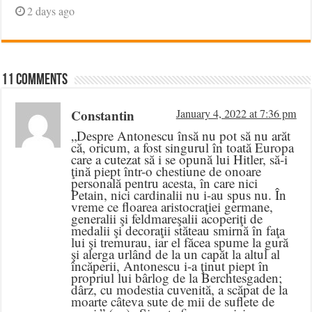
2 days ago
11 comments
Constantin
January 4, 2022 at 7:36 pm
„Despre Antonescu însă nu pot să nu arăt
că, oricum, a fost singurul în toată Europa
care a cutezat să i se opună lui Hitler, să-i
ţină piept într-o chestiune de onoare
personală pentru acesta, în care nici
Petain, nici cardinalii nu i-au spus nu. În
vreme ce floarea aristocraţiei germane,
generalii şi feldmareşalii acoperiţi de
medalii şi decoraţii stăteau smirnă în faţa
lui şi tremurau, iar el făcea spume la gură
şi alerga urlând de la un capăt la altul al
încăperii, Antonescu i-a ţinut piept în
propriul lui bârlog de la Berchtesgaden;
dârz, cu modestia cuvenită, a scăpat de la
moarte câteva sute de mii de suflete de