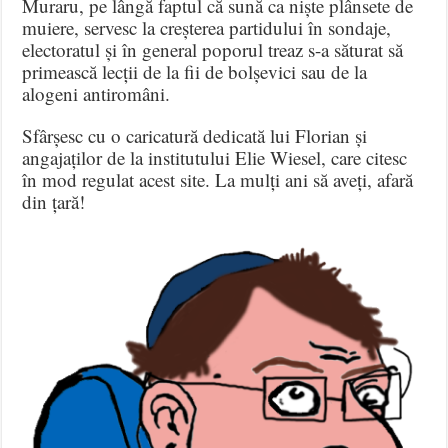
Muraru, pe lângă faptul că sună ca niște plânsete de
muiere, servesc la creșterea partidului în sondaje,
electoratul și în general poporul treaz s-a săturat să
primească lecții de la fii de bolșevici sau de la
alogeni antiromâni.
Sfârșesc cu o caricatură dedicată lui Florian și
angajaților de la institutului Elie Wiesel, care citesc
în mod regulat acest site. La mulți ani să aveți, afară
din țară!