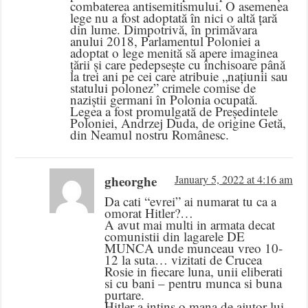
combaterea antisemitismului. O asemenea
lege nu a fost adoptată în nici o altă țară
din lume. Dimpotrivă, în primăvara
anului 2018, Parlamentul Poloniei a
adoptat o lege menită să apere imaginea
țării și care pedepsește cu închisoare până
la trei ani pe cei care atribuie „națiunii sau
statului polonez” crimele comise de
naziștii germani în Polonia ocupată.
Legea a fost promulgată de Președintele
Poloniei, Andrzej Duda, de origine Getă,
din Neamul nostru Românesc.
gheorghe
January 5, 2022 at 4:16 am
Da cati “evrei” ai numarat tu ca a
omorat Hitler?…
A avut mai multi in armata decat
comunistii din lagarele DE
MUNCA unde munceau vreo 10-
12 la suta… vizitati de Crucea
Rosie in fiecare luna, unii eliberati
si cu bani – pentru munca si buna
purtare.
Hitler a intins o mana de ajutor lui