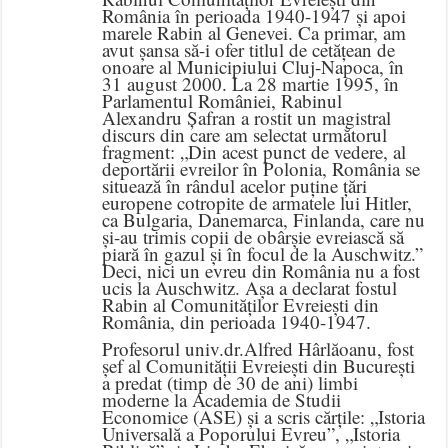
România în perioada 1940-1947 și apoi
marele Rabin al Genevei. Ca primar, am
avut șansa să-i ofer titlul de cetățean de
onoare al Municipiului Cluj-Napoca, în
31 august 2000. La 28 martie 1995, în
Parlamentul României, Rabinul
Alexandru Șafran a rostit un magistral
discurs din care am selectat următorul
fragment: „Din acest punct de vedere, al
deportării evreilor în Polonia, România se
situează în rândul acelor puține țări
europene cotropite de armatele lui Hitler,
ca Bulgaria, Danemarca, Finlanda, care nu
și-au trimis copii de obârșie evreiască să
piară în gazul și în focul de la Auschwitz.”
Deci, nici un evreu din România nu a fost
ucis la Auschwitz. Așa a declarat fostul
Rabin al Comunităților Evreiești din
România, din perioada 1940-1947.
Profesorul univ.dr.Alfred Hârlăoanu, fost
șef al Comunității Evreiești din București
a predat (timp de 30 de ani) limbi
moderne la Academia de Studii
Economice (ASE) și a scris cărțile: „Istoria
Universală a Poporului Evreu”, „Istoria