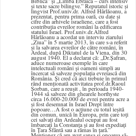
Biblică” și „Limba Ebraică – curs intensiv
și texte sacre bilingve.” Reputatul istoric și
lingvist Prof.univ.dr. Alfred Hârlăoanu, a
prezentat, pentru prima oară, cu date și
cifre din arhivele israeliene, care a fost
contribuția evreilor români la edificarea
statului Israel. Prof.univ.dr.Alfred
Hârlăoanu a acordat un interviu ziarului
„Ziua” în 5 martie 2013, în care s-a referit
și la salvarea evreilor de către români, în
Ardeal, după Diktatul de la Viena, din 30
august 1940. El a declarat că: „Dr.Șafran,
aduce numeroase exemple în care
intelectuali români și oameni simpli au
încercat să salveze populația evreiască din
România. Și cred că aici trebuie în primul
rând menționată activitatea prof.dr.Raoul
Șorban, care a reușit , în perioada 1940-
1944 să salveze din ghearele horthyste
circa 16.000-20.000 de evrei pentru acre a
și fost desemnat în Israel Drept între
popoare…A fost o acțiune cu totul ieșită
din comun, unică în Europa, prin care toți
cei salvați din Ardealul ocupat au fost
îmbarcați la Constanța și au fost expediați
în Țara Sfântă sau a rămas în țară.”
Menționez că am avut șansa și onoarea să-