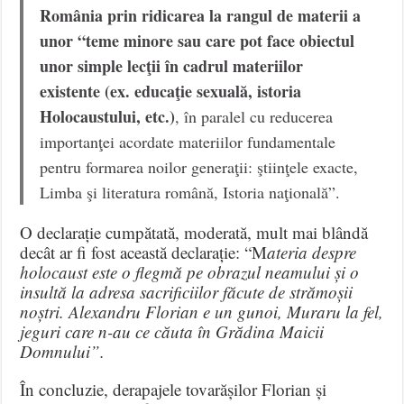
România prin ridicarea la rangul de materii a
unor “teme minore sau care pot face obiectul
unor simple lecţii în cadrul materiilor
existente (ex. educaţie sexuală, istoria
Holocaustului, etc.)
, în paralel cu reducerea
importanţei acordate materiilor fundamentale
pentru formarea noilor generaţii: ştiinţele exacte,
Limba şi literatura română, Istoria naţională”.
O declarație cumpătată, moderată, mult mai blândă
decât ar fi fost această declarație: “M
ateria despre
holocaust este o flegmă pe obrazul neamului și o
insultă la adresa sacrificiilor făcute de strămoșii
noștri. Alexandru Florian e un gunoi, Muraru la fel,
jeguri care n-au ce căuta în Grădina Maicii
Domnului”.
În concluzie, derapajele tovarășilor Florian și