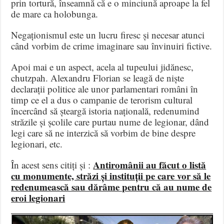
prin tortură, înseamnă că e o minciună aproape la fel
de mare ca holobunga.
Negaționismul este un lucru firesc și necesar atunci
când vorbim de crime imaginare sau învinuiri fictive.
Apoi mai e un aspect, acela al tupeului jidănesc,
chutzpah. Alexandru Florian se leagă de niște
declarații politice ale unor parlamentari români în
timp ce el a dus o campanie de terorism cultural
încercând să șteargă istoria națională, redenumind
străzile și școlile care purtau nume de legionar, dând
legi care să ne interzică să vorbim de bine despre
legionari, etc.
Antiromânii au făcut o listă
În acest sens citiți și :
cu monumente, străzi și instituții pe care vor să le
redenumească sau dărâme pentru că au nume de
eroi legionari