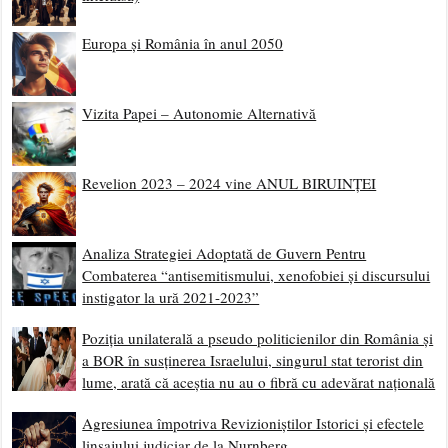
Europa și România în anul 2050
Vizita Papei – Autonomie Alternativă
Revelion 2023 – 2024 vine ANUL BIRUINȚEI
Analiza Strategiei Adoptată de Guvern Pentru
Combaterea “antisemitismului, xenofobiei și discursului
instigator la ură 2021-2023”
Poziția unilaterală a pseudo politicienilor din România și
a BOR în susținerea Israelului, singurul stat terorist din
lume, arată că aceștia nu au o fibră cu adevărat națională
Agresiunea împotriva Revizioniștilor Istorici și efectele
linșajului judiciar de la Nurnberg