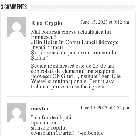
3 comments
Riga Crypto
June 15, 2023 at 9:12 am
Mai contestă cineva actualitatea lui
Eminescu?
„Din Boian în Cornu Luncii jidovește
‘nvață pruncii
Și sub mână de jidan sunt românii lui
Ștefan”
Școala românească este de 25 de ani
controlată de elementul transnațional
jidovesc: ONG-uri, „Institute” gen Elie
Wiesel și multinaționale. Pentru asta
trebuiau profesorii să facă grevă.
maxtor
June 15, 2023 at 2:52 pm
” cu fruntea lipită
lipită de zid
sa-nvețe copilul
ce-nseamnă Partid! ” -m.beniuc