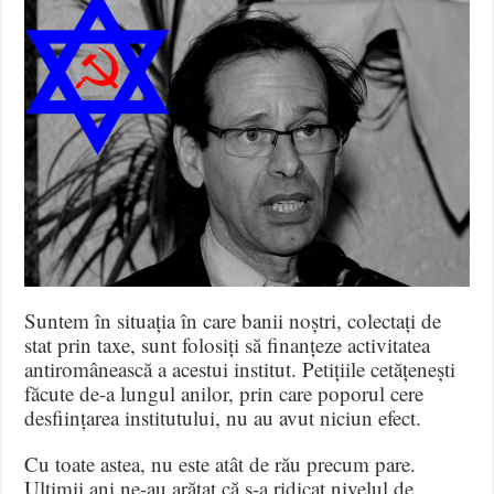
Suntem în situația în care banii noștri, colectați de
stat prin taxe, sunt folosiți să finanțeze activitatea
antiromânească a acestui institut. Petițiile cetățenești
făcute de-a lungul anilor, prin care poporul cere
desființarea institutului, nu au avut niciun efect.
Cu toate astea, nu este atât de rău precum pare.
Ultimii ani ne-au arătat că s-a ridicat nivelul de