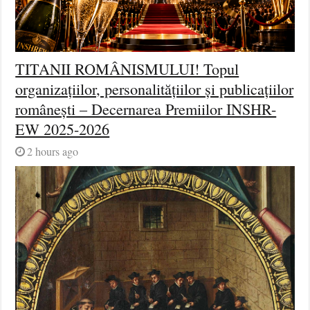
TITANII ROMÂNISMULUI! Topul
organizațiilor, personalitățiilor și publicațiilor
românești – Decernarea Premiilor INSHR-
EW 2025-2026
2 hours ago