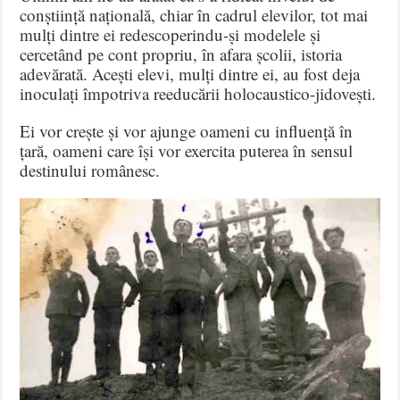
conștiință națională, chiar în cadrul elevilor, tot mai
mulți dintre ei redescoperindu-și modelele și
cercetând pe cont propriu, în afara școlii, istoria
adevărată. Acești elevi, mulți dintre ei, au fost deja
inoculați împotriva reeducării holocaustico-jidovești.
Ei vor crește și vor ajunge oameni cu influență în
țară, oameni care își vor exercita puterea în sensul
destinului românesc.