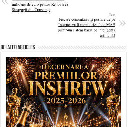
milioane de euro pentru Renovarea
Sinagogii din Constanța
Next
Fiecare comentariu și postare de pe
Internet va fi monitorizată de MAE
printr-un sistem bazat pe inteligență
artificială
Related Articles