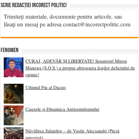
Scrie Redacției Incorect Politic!
Trimiteți materiale, documente pentru articole, sau
lăsați un mesaj pe adresa contact@incorectpolitic.com
Fenomen
CURAJ, ADEVĂR ȘI LIBERTATE! Senatorul Miron
Manega (S.O.S.) a propus abrogarea legilor delictului de
opinie!
Ultimul Fiu al Daciei
Cauzele și Dinamica Antisemitismului
Năvălirea Jidanilor – de Vasile Alecsandri (Piesă
interzisă)