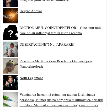
Despre Adevăr
DICȚIONARUL COINCIDENȚELOR – Cine sunt iudeii
care ne-au influențat țara în istoria recentă
DEȘERTĂCIUNE?! Nu, APĂRARE!
Resetarea Medicinei sau Resetarea Omenirii prin
Nanotehnologie
Noul Legământ
Vaccinarea înseamnă crimă, un atentat la sănătatea
personală, la integritatea corporală și intimitatea oricărui
om liber. Medicul ce vaccinează cu forța un om liber