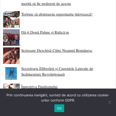
merită să fie pedepsit de acesta
Trebuie să distrugem supermația jidovească!
Dă-ți Două Palme și Ridică-te
Scrisoare Deschisă Către Neamul Românesc
Sociologia Eliberării și Curentele Laterale de
Sedimentare Revoluționară
Împotriva Fatalismului
Prin continuarea navigării, sunteți de acord cu utilizarea cookie-
urilor conform GDPR.
Începutul Etapei Post-Globaliste – Mass Media Ultimul
Ok
Obstacol