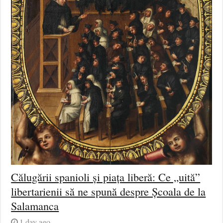
Călugării spanioli și piața liberă: Ce „uită”
libertarienii să ne spună despre Școala de la
Salamanca
1 day ago