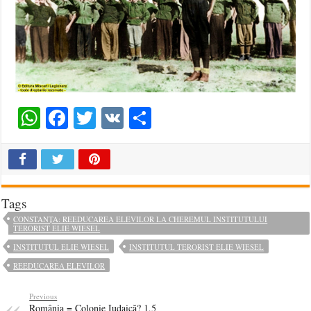
WhatsApp
Facebook
Twitter
VK
Share
Tags
CONSTANȚA: REEDUCAREA ELEVILOR LA CHEREMUL INSTITUTULUI
TERORIST ELIE WIESEL
INSTITUTUL ELIE WIESEL
INSTITUTUL TERORIST ELIE WIESEL
REEDUCAREA ELEVILOR
Previous
România = Colonie Iudaică? 1,5