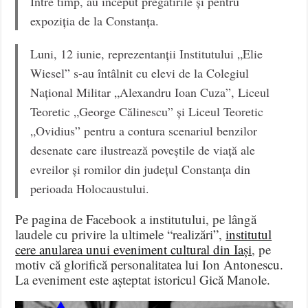
Între timp, au început pregătirile și pentru
expoziția de la Constanța.
Luni, 12 iunie, reprezentanții Institutului „Elie
Wiesel” s-au întâlnit cu elevi de la Colegiul
Național Militar „Alexandru Ioan Cuza”, Liceul
Teoretic „George Călinescu” și Liceul Teoretic
„Ovidius” pentru a contura scenariul benzilor
desenate care ilustrează poveștile de viață ale
evreilor și romilor din județul Constanța din
perioada Holocaustului.
Pe pagina de Facebook a institutului, pe lângă
laudele cu privire la ultimele “realizări”,
institutul
cere anularea unui eveniment cultural din Iași
, pe
motiv că glorifică personalitatea lui Ion Antonescu.
La eveniment este așteptat istoricul Gică Manole.