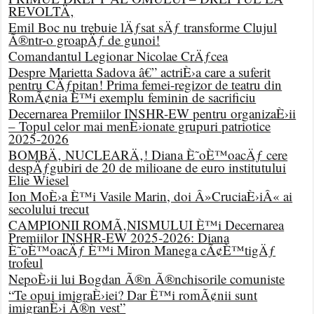
REVOLTÄ‚
Emil Boc nu trebuie lÄƒsat sÄƒ transforme Clujul
Ã®ntr-o groapÄƒ de gunoi!
Comandantul Legionar Nicolae CrÄƒcea
Despre Marietta Sadova â€” actriÈ›a care a suferit
pentru CÄƒpitan! Prima femei-regizor de teatru din
RomÃ¢nia È™i exemplu feminin de sacrificiu
Decernarea Premiilor INSHR-EW pentru organizaÈ›ii
– Topul celor mai menÈ›ionate grupuri patriotice
2025-2026
BOMBÄ‚ NUCLEARÄ‚! Diana È˜oÈ™oacÄƒ cere
despÄƒgubiri de 20 de milioane de euro institutului
Elie Wiesel
Ion MoÈ›a È™i Vasile Marin, doi Â»CruciaÈ›iÂ« ai
secolului trecut
CAMPIONII ROMÃ‚NISMULUI È™i Decernarea
Premiilor INSHR-EW 2025-2026: Diana
È˜oÈ™oacÄƒ È™i Miron Manega cÃ¢È™tigÄƒ
trofeul
NepoÈ›ii lui Bogdan Ã®n Ã®nchisorile comuniste
“Te opui imigraÈ›iei? Dar È™i romÃ¢nii sunt
imigranÈ›i Ã®n vest”