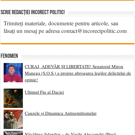
Scrie Redacției Incorect Politic!
Trimiteți materiale, documente pentru articole, sau
lăsați un mesaj pe adresa contact@incorectpolitic.com
Fenomen
CURAJ, ADEVĂR ȘI LIBERTATE! Senatorul Miron
Manega (S.O.S.) a propus abrogarea legilor delictului de
opinie!
Ultimul Fiu al Daciei
Cauzele și Dinamica Antisemitismului
Năvălirea Jidanilor – de Vasile Alecsandri (Piesă