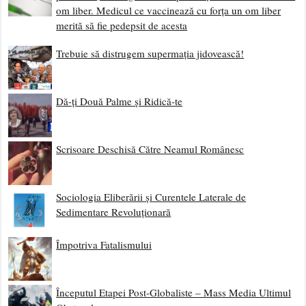
om liber. Medicul ce vaccinează cu forța un om liber
merită să fie pedepsit de acesta
Trebuie să distrugem supermația jidovească!
Dă-ți Două Palme și Ridică-te
Scrisoare Deschisă Către Neamul Românesc
Sociologia Eliberării și Curentele Laterale de
Sedimentare Revoluționară
Împotriva Fatalismului
Începutul Etapei Post-Globaliste – Mass Media Ultimul