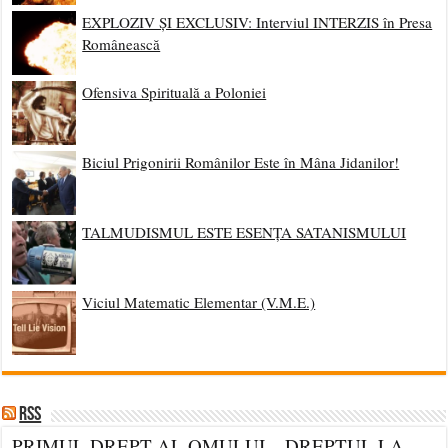
EXPLOZIV ȘI EXCLUSIV: Interviul INTERZIS în Presa
Românească
Ofensiva Spirituală a Poloniei
Biciul Prigonirii Românilor Este în Mâna Jidanilor!
TALMUDISMUL ESTE ESENȚA SATANISMULUI
Viciul Matematic Elementar (V.M.E.)
RSS
PRIMUL DREPT AL OMULUI – DREPTUL LA