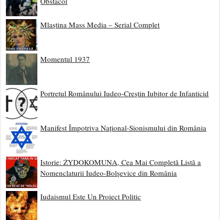
Obstacol
Mlaștina Mass Media – Serial Complet
Momentul 1937
Portretul Românului Iudeo-Creștin Iubitor de Infanticid
Manifest Împotriva Național-Sionismului din România
Istorie: ŻYDOKOMUNA, Cea Mai Completă Listă a
Nomenclaturii Iudeo-Bolșevice din România
Iudaismul Este Un Proiect Politic