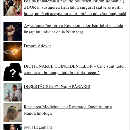
Poziția unilaterală a pseudo politicienilor din România și
a BOR în susținerea Israelului, singurul stat terorist din
lume, arată că aceștia nu au o fibră cu adevărat națională
Agresiunea împotriva Revizioniștilor Istorici și efectele
linșajului judiciar de la Nurnberg
Despre Adevăr
DICȚIONARUL COINCIDENȚELOR – Cine sunt iudeii
care ne-au influențat țara în istoria recentă
DEȘERTĂCIUNE?! Nu, APĂRARE!
Resetarea Medicinei sau Resetarea Omenirii prin
Nanotehnologie
Noul Legământ