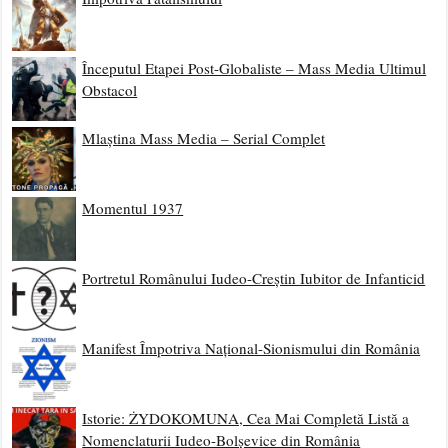
Începutul Etapei Post-Globaliste – Mass Media Ultimul
Obstacol
Mlaștina Mass Media – Serial Complet
Momentul 1937
Portretul Românului Iudeo-Creștin Iubitor de Infanticid
Manifest Împotriva Național-Sionismului din România
Istorie: ŻYDOKOMUNA, Cea Mai Completă Listă a
Nomenclaturii Iudeo-Bolșevice din România