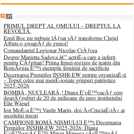
RSS
PRIMUL DREPT AL OMULUI – DREPTUL LA
REVOLTÄ‚
Emil Boc nu trebuie lÄƒsat sÄƒ transforme Clujul
Ã®ntr-o groapÄƒ de gunoi!
Comandantul Legionar Nicolae CrÄƒcea
Despre Marietta Sadova â€” actriÈ›a care a suferit
pentru CÄƒpitan! Prima femei-regizor de teatru din
RomÃ¢nia È™i exemplu feminin de sacrificiu
Decernarea Premiilor INSHR-EW pentru organizaÈ›ii
– Topul celor mai menÈ›ionate grupuri patriotice
2025-2026
BOMBÄ‚ NUCLEARÄ‚! Diana È˜oÈ™oacÄƒ cere
despÄƒgubiri de 20 de milioane de euro institutului
Elie Wiesel
Ion MoÈ›a È™i Vasile Marin, doi Â»CruciaÈ›iÂ« ai
secolului trecut
CAMPIONII ROMÃ‚NISMULUI È™i Decernarea
Premiilor INSHR-EW 2025-2026: Diana
È˜oÈ™oacÄƒ È™i Miron Manega cÃ¢È™tigÄƒ