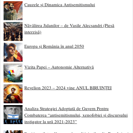
Cauzele și Dinamica Antisemitismului
Năvălirea Jidanilor – de Vasile Alecsandri (Piesă
interzisă)
Europa și România în anul 2050
Vizita Papei – Autonomie Alternativă
Revelion 2023 – 2024 vine ANUL BIRUINȚEI
Analiza Strategiei Adoptată de Guvern Pentru
Combaterea “antisemitismului, xenofobiei și discursului
instigator la ură 2021-2023”