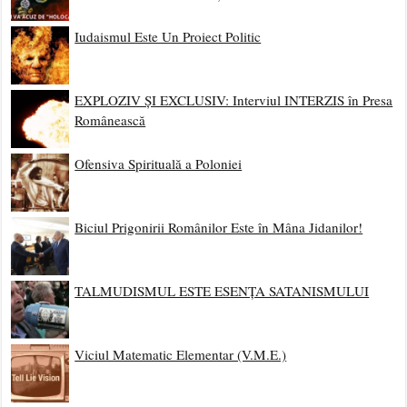
Iudaismul Este Un Proiect Politic
EXPLOZIV ȘI EXCLUSIV: Interviul INTERZIS în Presa
Românească
Ofensiva Spirituală a Poloniei
Biciul Prigonirii Românilor Este în Mâna Jidanilor!
TALMUDISMUL ESTE ESENȚA SATANISMULUI
Viciul Matematic Elementar (V.M.E.)