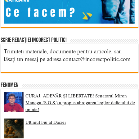
Scrie Redacției Incorect Politic!
Trimiteți materiale, documente pentru articole, sau
lăsați un mesaj pe adresa contact@incorectpolitic.com
Fenomen
CURAJ, ADEVĂR ȘI LIBERTATE! Senatorul Miron
Manega (S.O.S.) a propus abrogarea legilor delictului de
opinie!
Ultimul Fiu al Daciei