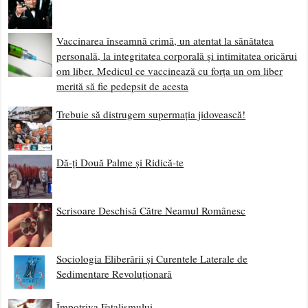
Vaccinarea înseamnă crimă, un atentat la sănătatea
personală, la integritatea corporală și intimitatea oricărui
om liber. Medicul ce vaccinează cu forța un om liber
merită să fie pedepsit de acesta
Trebuie să distrugem supermația jidovească!
Dă-ți Două Palme și Ridică-te
Scrisoare Deschisă Către Neamul Românesc
Sociologia Eliberării și Curentele Laterale de
Sedimentare Revoluționară
Împotriva Fatalismului