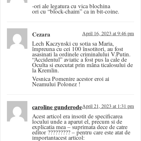
-ori ale legatura cu vica blochina
ori cu “block-chaim” ca in bit-coine.
Cezara
April 16, 2023 at 9:46 pm
Lech Kaczynski cu sotia sa Maria,
împreuna cu cei 100 însotitori, au fost
asasinati la ordinele criminalului V.Putin.
“Accidentul” aviatic a fost pus la cale de
Oculta si executat prin mâna ticalosului de
la Kremlin.
Vesnica Pomenire acestor eroi ai
Neamului Polonez !
caroline gunderode
April 21, 2023 at 1:31 pm
Acest articol era insotit de specificarea
locului unde a aparut el, precum si de
explicatia mea – suprimata dece de catre
editor ????????? – pentru care este atat de
importantacest articol: