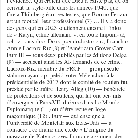
l’évidence. Qui croient que Dieu n’existe pas, qu’on
écrivait au stylo-bille dans les années 1940, que
Greta Thünberg écrit ses textes, que Borisio Ferrara
est un footbal- leur professionnel (7) … Il y a donc
des gens qui en 2023 soutiennent encore l’“infox”
de « Katyn, crime allemand », en toute impuni- té,
cela va sans dire. Deux pseudo-historiens, l’israélite
Annie Lacroix-Riz (8) et l’Américain Grover Carr
Furr III — tous deux publiés par les éditions Delga
(9) — accusent ainsi les Al- lemands de ce crime.
Lacroix-Riz, membre du PRCF — groupuscule
stalinien ayant ap- pelé à voter Mélenchon à la
présidentielle de 2017 dont le comité de soutien fut
présidé par le traître Henry Alleg (10) — bénéficie
de protections et de soutiens, qui lui ont per- mis
d’enseigner à Paris-VII, d’écrire dans Le Monde
Diplomatique (11) ou d’être reçue en loge
maçonnique (12) . Furr — qui enseigne à
l’université de Montclair aux Etats-Unis — a
consacré à ce drame une étude « L’énigme du
massacre de Katyn », avec l’unique argument des