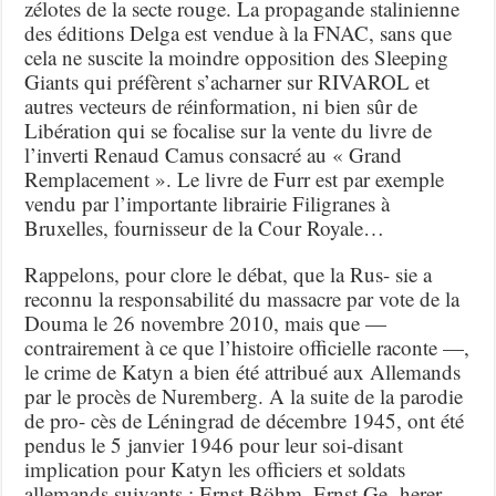
zélotes de la secte rouge. La propagande stalinienne
des éditions Delga est vendue à la FNAC, sans que
cela ne suscite la moindre opposition des Sleeping
Giants qui préfèrent s’acharner sur RIVAROL et
autres vecteurs de réinformation, ni bien sûr de
Libération qui se focalise sur la vente du livre de
l’inverti Renaud Camus consacré au « Grand
Remplacement ». Le livre de Furr est par exemple
vendu par l’importante librairie Filigranes à
Bruxelles, fournisseur de la Cour Royale…
Rappelons, pour clore le débat, que la Rus- sie a
reconnu la responsabilité du massacre par vote de la
Douma le 26 novembre 2010, mais que —
contrairement à ce que l’histoire officielle raconte —,
le crime de Katyn a bien été attribué aux Allemands
par le procès de Nuremberg. A la suite de la parodie
de pro- cès de Léningrad de décembre 1945, ont été
pendus le 5 janvier 1946 pour leur soi-disant
implication pour Katyn les officiers et soldats
allemands suivants : Ernst Böhm, Ernst Ge- herer,