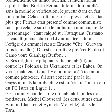
espoir italien Borisio Ferrara, information publiée
sans la moindre vérification, le joueur étant en fait
un canular. Cela en dit long sur la presse, et d’autant
plus que Ferrara était présenté comme communiste
sans que cela ne suscite le moindre commentaire, le
“personnage ” étant calqué sur l’attaquant Cristiano
Lucarelli (même club de Livourne, tee-shirt à
l’effigie du criminel raciste Ernesto “Che” Guevara
sous le maillot). On est en droit de préférer Paulo di
Canio voire Gianluigi Buffon…
8. Ses origines expliquant sa haine rabi(ni)que
contre les Polonais, les Ukrainiens et les Baltes. On
verra, maintenant que l’Holodomor a été reconnu
comme génocide, s’il sera concerné par la loi
Gayssot, mais la probabilité est inférieure à un retour
du FC Istres en Ligue 1…
9. Ce nom vient de la rue où habitait l’un des trois
fondateurs, Michel Clouscard (les deux autres étant
Edmond Janssen et Aymeric Monville), dans le
Tarn.