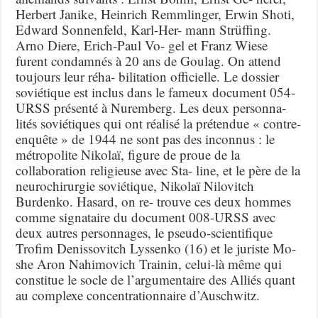
Herbert Janike, Heinrich Remmlinger, Erwin Shoti,
Edward Sonnenfeld, Karl-Her- mann Strüffing.
Arno Diere, Erich-Paul Vo- gel et Franz Wiese
furent condamnés à 20 ans de Goulag. On attend
toujours leur réha- bilitation officielle. Le dossier
soviétique est inclus dans le fameux document 054-
URSS présenté à Nuremberg. Les deux personna-
lités soviétiques qui ont réalisé la prétendue « contre-
enquête » de 1944 ne sont pas des inconnus : le
métropolite Nikolaï, figure de proue de la
collaboration religieuse avec Sta- line, et le père de la
neurochirurgie soviétique, Nikolaï Nilovitch
Burdenko. Hasard, on re- trouve ces deux hommes
comme signataire du document 008-URSS avec
deux autres personnages, le pseudo-scientifique
Trofim Denissovitch Lyssenko (16) et le juriste Mo-
she Aron Nahimovich Trainin, celui-là même qui
constitue le socle de l’argumentaire des Alliés quant
au complexe concentrationnaire d’Auschwitz.