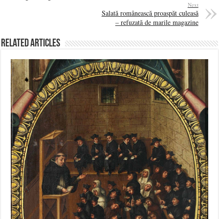
Next
Salată românească proaspăt culeasă
– refuzată de marile magazine
Related Articles