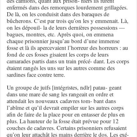
des camions, quant aux prison- niers ils furent
enfermés dans des remorques lourdement grillagées.
De là, on les conduisit dans des baraques de
bûcherons. C’est par trois qu’on les y emmenait. Là,
on les dépouil- la de leurs dernières possessions —
bagues, montres, etc. Après quoi, on emmena
chaque prisonnier jusqu’au bord d’une immense
fosse et là ils apercevaient l’horreur des horreurs : au
fond de ces fosses gisaient les corps de leurs
camarades partis dans un train précé- dant. Les corps
étaient rangés les uns sur les autres comme des
sardines face contre terre.
Un groupe de juifs [intégristes, ndlr] patau- geant
dans une mare de sang les rangeait en ordre et
attendait les nouveaux cadavres tom- bant dans
l’abîme et qu’il devrait empiler sur les autres corps
afin de faire de la place pour en entasser de plus en
plus. La hauteur de la fosse était prévue pour 12
couches de cadavres. Certains prisonniers refusaient
qu’on leur attachât les mains derrière le dos. Les exé-