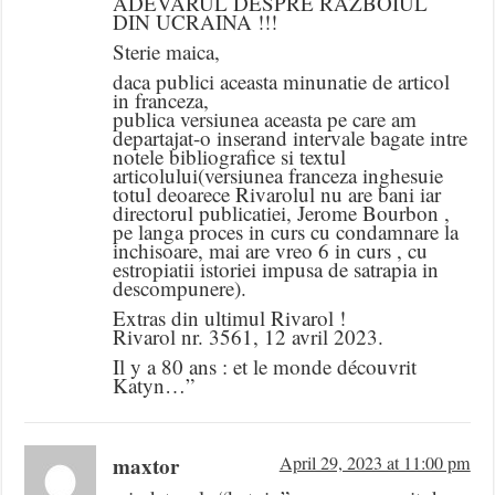
ADEVARUL DESPRE RAZBOIUL
DIN UCRAINA !!!
Sterie maica,
daca publici aceasta minunatie de articol
in franceza,
publica versiunea aceasta pe care am
departajat-o inserand intervale bagate intre
notele bibliografice si textul
articolului(versiunea franceza inghesuie
totul deoarece Rivarolul nu are bani iar
directorul publicatiei, Jerome Bourbon ,
pe langa proces in curs cu condamnare la
inchisoare, mai are vreo 6 in curs , cu
estropiatii istoriei impusa de satrapia in
descompunere).
Extras din ultimul Rivarol !
Rivarol nr. 3561, 12 avril 2023.
Il y a 80 ans : et le monde découvrit
Katyn…”
maxtor
April 29, 2023 at 11:00 pm