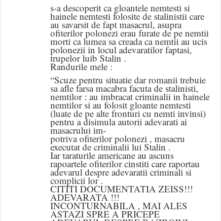
s-a descoperit ca gloantele nemtesti si
hainele nemtesti folosite de stalinistii care
au savarsit de fapt masacrul, asupra
ofiterilor polonezi erau furate de pe nemtii
morti ca lumea sa creada ca nemtii au ucis
polonezii in locul adevaratilor faptasi,
trupelor luib Stalin .
Randurile mele :
“Scuze pentru situatie dar romanii trebuie
sa afle farsa macabra facuta de stalinisti,
nemtilor : au imbracat criminalii in hainele
nemtilor si au folosit gloante nemtesti
(luate de pe alte fronturi cu nemti invinsi)
pentru a disimula autorii adevarati ai
masacrului im-
potriva ofiterilor polonezi , masacru
executat de criminalii lui Stalin .
Iar taraturile americane au ascuns
rapoartele ofiterilor cinstiti care raportau
adevarul despre adevaratii criminali si
complicii lor .
CITITI DOCUMENTATIA ZEISS!!!
ADEVARATA !!!
INCONTURNABILA , MAI ALES
ASTAZI SPRE A PRICEPE