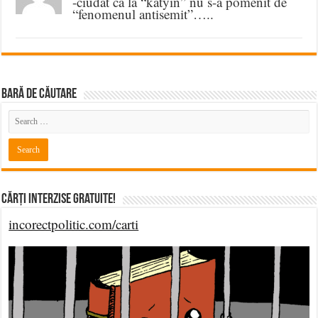
-ciudat ca la “katyin” nu s-a pomenit de
“fenomenul antisemit”…..
BARĂ DE CĂUTARE
Cărți Interzise Gratuite!
incorectpolitic.com/carti