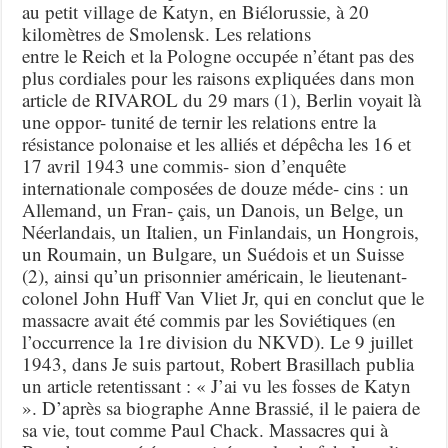
au petit village de Katyn, en Biélorussie, à 20
kilomètres de Smolensk. Les relations
entre le Reich et la Pologne occupée n’étant pas des
plus cordiales pour les raisons expliquées dans mon
article de RIVAROL du 29 mars (1), Berlin voyait là
une oppor- tunité de ternir les relations entre la
résistance polonaise et les alliés et dépêcha les 16 et
17 avril 1943 une commis- sion d’enquête
internationale composées de douze méde- cins : un
Allemand, un Fran- çais, un Danois, un Belge, un
Néerlandais, un Italien, un Finlandais, un Hongrois,
un Roumain, un Bulgare, un Suédois et un Suisse
(2), ainsi qu’un prisonnier américain, le lieutenant-
colonel John Huff Van Vliet Jr, qui en conclut que le
massacre avait été commis par les Soviétiques (en
l’occurrence la 1re division du NKVD). Le 9 juillet
1943, dans Je suis partout, Robert Brasillach publia
un article retentissant : « J’ai vu les fosses de Katyn
». D’après sa biographe Anne Brassié, il le paiera de
sa vie, tout comme Paul Chack. Massacres qui à