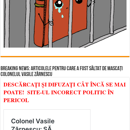
BREAKING NEWS: ARTICOLELE PENTRU CARE A FOST SĂLTAT DE MASCAȚI
COLONELUL VASILE ZĂRNESCU
DESCĂRCAȚI ȘI DIFUZAȚI CÂT ÎNCĂ SE MAI
POATE! SITE-UL INCORECT POLITIC ÎN
PERICOL