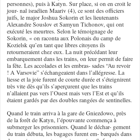
personnes), puis à Katyn. Sur place, si on en croit le
jour- nal israélien Maariv (4), ce sont des officiers
juifs, le major Joshua Sokorin et les lieutenants
Alexandre Souslov et Samyun Tichonov, qui ont
exécuté les meurtres. Selon le témoignage de
Sokorin, « on raconta aux Polonais du camp de
Kozielsk qu’en tant que libres citoyens ils
retourneraient chez eux. La nuit précédant leur
embarquement dans les trains, on leur permit de faire
la fête. Les accolades et les embras- sades “Au revoir
! A Varsovie” s’échangeaient dans l’allégresse. La
liesse et la joie furent de courte durée et s’éteignirent
très vite dès qu’ils s’aperçurent que les trains
n’allaient pas vers l’Ouest mais vers l’Est et qu’ils
étaient gardés par des doubles rangées de sentinelles.
Quand le train arriva à la gare de Gniezdowo, près
de la forêt de Katyn, l’épouvante commença à
submerger les prisonniers. Quand le déchar- gement
du train débuta, les bagages furent em- barqués dans