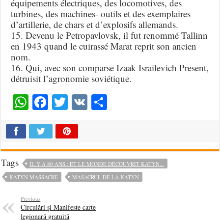
équipements électriques, des locomotives, des
turbines, des machines- outils et des exemplaires
d’artillerie, de chars et d’explosifs allemands.
15. Devenu le Petropavlovsk, il fut renommé Tallinn
en 1943 quand le cuirassé Marat reprit son ancien
nom.
16. Qui, avec son comparse Izaak Israilevich Present,
détruisit l’agronomie soviétique.
WhatsApp
Facebook
Twitter
VK
Share
Tags
IL Y A 80 ANS : ET LE MONDE DÉCOUVRIT KATYN...
KATYN MASSACRE
MASACRUL DE LA KATYN
Previous
Circulări și Manifeste carte
legionară gratuită